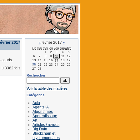
février 2017
février 2017
«
»
lun
mar
mer
jeu
ven
sam
dim
1
2
3
4
5
6
7
8
9
11
12
10
 courts.
13
14
15
16
18
19
17
20
21
22
23
24
25
26
lu 3362 fois
27
28
Rechercher
Voir la table des matières
Catégories
Actu
Agents IA
Algorithmes
Apprentissage
Art
Articles / revues
Big Data
Blockchain et
cryptomonnaies