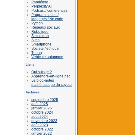
Pandémie
Perplexity AI
Podcast / conférences
Programmation /
langages / No code
Python
Réseaux sociaux
Robotique
Simulation
Sites
Smartphone
Société / éthique
Turing
Véhicule autonome
Liens
Qui suis-je ?
Apprendre-en-ligne.net
Le blog-notes
mathématique du coyote
Archives
septembre 2025
août 2025
janvier 2025
octobre 2024
août 2024
novembre 2023
août 2023
octobre 2022
janvier 2022