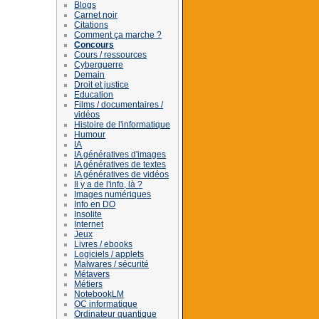
Blogs
Carnet noir
Citations
Comment ça marche ?
Concours
Cours / ressources
Cyberguerre
Demain
Droit et justice
Education
Films / documentaires /
vidéos
Histoire de l'informatique
Humour
IA
IA génératives d'images
IA génératives de textes
IA génératives de vidéos
Il y a de l'info, là ?
Images numériques
Info en DO
Insolite
Internet
Jeux
Livres / ebooks
Logiciels / applets
Malwares / sécurité
Métavers
Métiers
NotebookLM
OC informatique
Ordinateur quantique