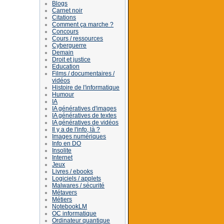
Blogs
Carnet noir
Citations
Comment ça marche ?
Concours
Cours / ressources
Cyberguerre
Demain
Droit et justice
Education
Films / documentaires /
vidéos
Histoire de l'informatique
Humour
IA
IA génératives d'images
IA génératives de textes
IA génératives de vidéos
Il y a de l'info, là ?
Images numériques
Info en DO
Insolite
Internet
Jeux
Livres / ebooks
Logiciels / applets
Malwares / sécurité
Métavers
Métiers
NotebookLM
OC informatique
Ordinateur quantique