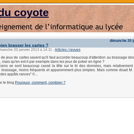
du coyote
dimanche 20 j
en brasser les cartes ?
imanche 20 janvier 2013 à 14:11
-
Articles / revues
de jeux de cartes savent qu'il faut accorder beaucoup d'attention au brassage des
he, mais qu'en est-il par exemple dans les jeux de poker en ligne ?
ciens se sont beaucoup cassé la tête sur le tri des données, mais relativement
brassage, moins fréquents et apparemment plus simples. Mais comme disait M. P
 des appâts rances" ©...
sur le blog
Pourquoi, comment, combien ?