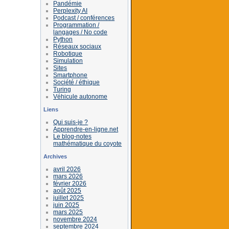
Pandémie
Perplexity AI
Podcast / conférences
Programmation /
langages / No code
Python
Réseaux sociaux
Robotique
Simulation
Sites
Smartphone
Société / éthique
Turing
Véhicule autonome
Liens
Qui suis-je ?
Apprendre-en-ligne.net
Le blog-notes
mathématique du coyote
Archives
avril 2026
mars 2026
février 2026
août 2025
juillet 2025
juin 2025
mars 2025
novembre 2024
septembre 2024