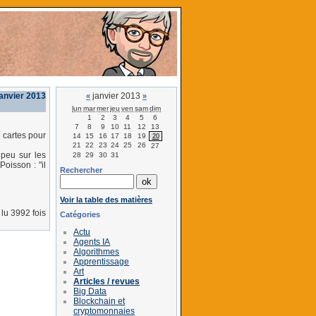
anvier 2013
janvier 2013
«
»
lun
mar
mer
jeu
ven
sam
dim
1
2
3
4
5
6
7
8
9
10
11
12
13
 cartes pour
14
15
16
17
18
19
20
21
22
23
24
25
26
27
 peu sur les
28
29
30
31
oisson : "il
Rechercher
Voir la table des matières
lu 3992 fois
Catégories
Actu
Agents IA
Algorithmes
Apprentissage
Art
Articles / revues
Big Data
Blockchain et
cryptomonnaies