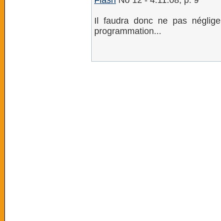
Flash
No 12 - 4.11.08, p. 9
Il faudra donc ne pas négliger
programmation...