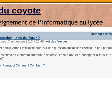
du coyote
samedi 7 sep
mation, latin du futur ?
samedi 7 septembre 2013 à 20:48
-
Articles / revues
 article, Anna Lietti fait le point sur une question qui fait son chemin un peu partout
es citoyens «informatiquement éclairés»*, l’école doit-elle enseigner à tous le b.
on?
e sur Pourquoi Comment Combien ?