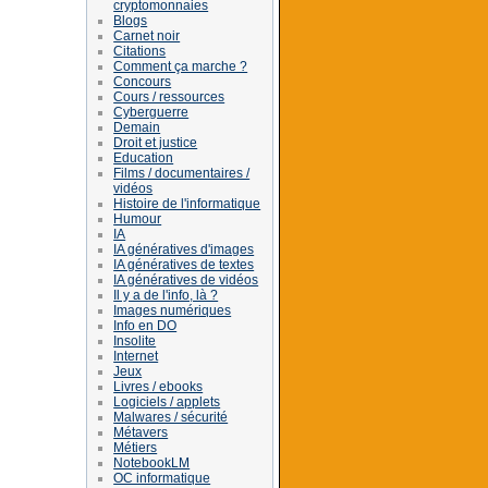
cryptomonnaies
Blogs
Carnet noir
Citations
Comment ça marche ?
Concours
Cours / ressources
Cyberguerre
Demain
Droit et justice
Education
Films / documentaires /
vidéos
Histoire de l'informatique
Humour
IA
IA génératives d'images
IA génératives de textes
IA génératives de vidéos
Il y a de l'info, là ?
Images numériques
Info en DO
Insolite
Internet
Jeux
Livres / ebooks
Logiciels / applets
Malwares / sécurité
Métavers
Métiers
NotebookLM
OC informatique