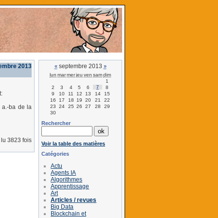
tembre 2013
septembre 2013
«
»
lun
mar
mer
jeu
ven
sam
dim
1
2
3
4
5
6
7
8
:
9
10
11
12
13
14
15
16
17
18
19
20
21
22
23
24
25
26
27
28
29
 a.-ba de la
30
Rechercher
lu 3823 fois
Voir la table des matières
Catégories
Actu
Agents IA
Algorithmes
Apprentissage
Art
Articles / revues
Big Data
Blockchain et