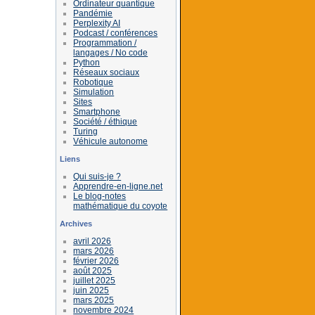
Ordinateur quantique
Pandémie
Perplexity AI
Podcast / conférences
Programmation /
langages / No code
Python
Réseaux sociaux
Robotique
Simulation
Sites
Smartphone
Société / éthique
Turing
Véhicule autonome
Liens
Qui suis-je ?
Apprendre-en-ligne.net
Le blog-notes
mathématique du coyote
Archives
avril 2026
mars 2026
février 2026
août 2025
juillet 2025
juin 2025
mars 2025
novembre 2024