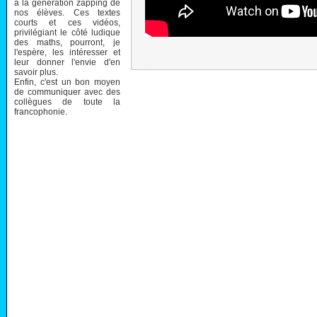
à la génération zapping de
nos élèves. Ces textes
courts et ces vidéos,
privilégiant le côté ludique
des maths, pourront, je
l'espère, les intéresser et
leur donner l'envie d'en
savoir plus.
Enfin, c'est un bon moyen
de communiquer avec des
collègues de toute la
francophonie.