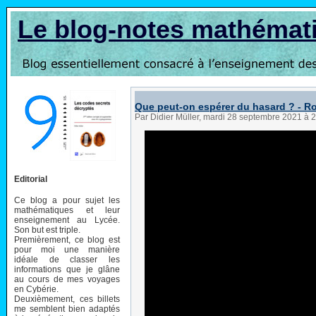
Le blog-notes mathémat
Que peut-on espérer du hasard ? - 
Par Didier Müller, mardi 28 septembre 2021 à 
Editorial
Ce blog a pour sujet les
mathématiques et leur
enseignement au Lycée.
Son but est triple.
Premièrement, ce blog est
pour moi une manière
idéale de classer les
informations que je glâne
au cours de mes voyages
en Cybérie.
Deuxièmement, ces billets
me semblent bien adaptés