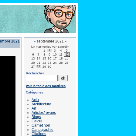
embre 2021
septembre 2021
«
»
lun
mar
mer
jeu
ven
sam
dim
1
2
3
4
5
6
7
8
9
10
11
12
13
14
15
16
17
18
19
20
21
22
23
24
25
26
27
28
29
30
Rechercher
Voir la table des matières
Catégories
Actu
Architecture
Art
Articles/revues
Blogs
Calcul
Carnet noir
Cartographie
Citations