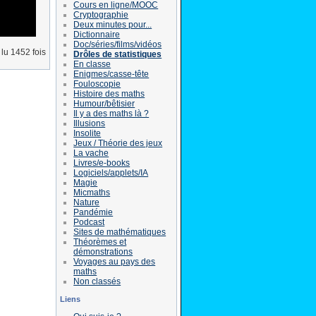
Cours en ligne/MOOC
Cryptographie
Deux minutes pour...
Dictionnaire
Doc/séries/films/vidéos
lu 1452 fois
Drôles de statistiques
En classe
Enigmes/casse-tête
Fouloscopie
Histoire des maths
Humour/bêtisier
Il y a des maths là ?
Illusions
Insolite
Jeux / Théorie des jeux
La vache
Livres/e-books
Logiciels/applets/IA
Magie
Micmaths
Nature
Pandémie
Podcast
Sites de mathématiques
Théorèmes et
démonstrations
Voyages au pays des
maths
Non classés
Liens