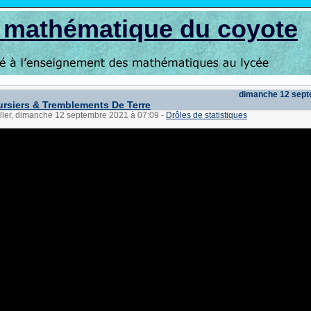
s mathématique du coyote
dimanche 12 sept
rsiers & Tremblements De Terre
üller, dimanche 12 septembre 2021 à 07:09
-
Drôles de statistiques