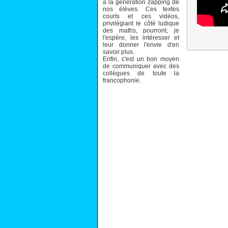
à la génération zapping de
nos élèves. Ces textes
courts et ces vidéos,
privilégiant le côté ludique
des maths, pourront, je
l'espère, les intéresser et
leur donner l'envie d'en
savoir plus.
Enfin, c'est un bon moyen
de communiquer avec des
collègues de toute la
francophonie.