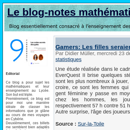
Le blog-notes mathémat
Gamers: Les filles seraien
Par Didier Müller, mercredi 23
statistiques
Une étude réalisée dans le cadr
Editorial
EverQuest II brise quelques s
sont les plus nombreux à jouer,
Ce blog a pour sujet les
mathématiques et leur
croire, ce sont les femmes qui 
enseignement au Lycée.
gent féminine y passe en moy
Son but est triple.
Premièrement, ce blog est
chez les hommes, les jou
pour moi une manière
respectivement 57 h contre 51 h
idéale de classer les
informations que je glâne
Autre surprise, l'âge des joueu
au cours de mes voyages
en Cybérie.
Deuxièmement, ces billets
Source :
Sur-la-Toile
me semblent bien adaptés