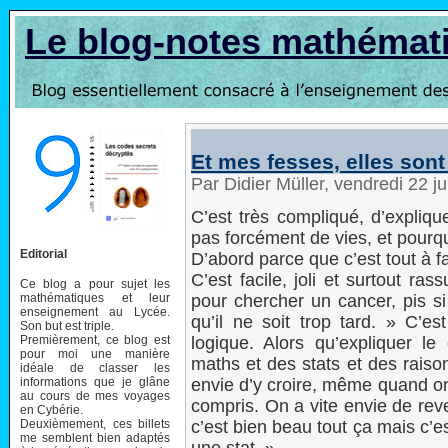
Le blog-notes mathémat
Et mes fesses, elles son
Par Didier Müller, vendredi 22 j
C’est très compliqué, d’expliq
pas forcément de vies, et pourquo
Editorial
D’abord parce que c’est tout à fait
C’est facile, joli et surtout r
Ce blog a pour sujet les
mathématiques et leur
pour chercher un cancer, pis si
enseignement au Lycée.
qu’il ne soit trop tard. » C’e
Son but est triple.
Premièrement, ce blog est
logique. Alors qu’expliquer le
pour moi une manière
maths et des stats et des raiso
idéale de classer les
informations que je glâne
envie d’y croire, même quand on 
au cours de mes voyages
compris. On a vite envie de reven
en Cybérie.
Deuxièmement, ces billets
c’est bien beau tout ça mais c’es
me semblent bien adaptés