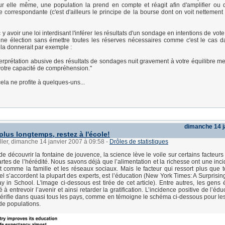
ur elle même, une population la prend en compte et réagit afin d'amplifier ou d
ue correspondante (c'est d'ailleurs le principe de la bourse dont on voit nettement
c y avoir une loi interdisant l'inférer les résultats d'un sondage en intentions de vote
ne élection sans émettre toutes les réserves nécessaires comme c'est le cas d
a donnerait par exemple :
nterprétation abusive des résultats de sondages nuit gravement à votre équilibre me
 votre capacité de compréhension."
ela ne profite à quelques-uns...
dimanche 14 j
plus longtemps, restez à l'école!
ller, dimanche 14 janvier 2007 à 09:58
-
Drôles de statistiques
de découvrir la fontaine de jouvence, la science lève le voile sur certains facteur
artes de l’hérédité. Nous savons déjà que l’alimentation et la richesse ont une inc
ut comme la famille et les réseaux sociaux. Mais le facteur qui ressort plus que to
el s’accordent la plupart des experts, est l’éducation (New York Times: A Surprisin
ay in School. L'image ci-dessous est tirée de cet article). Entre autres, les gens
té à entrevoir l’avenir et ainsi retarder la gratification. L’incidence positive de l’édu
vérifie dans quasi tous les pays, comme en témoigne le schéma ci-dessous pour le
 de populations.