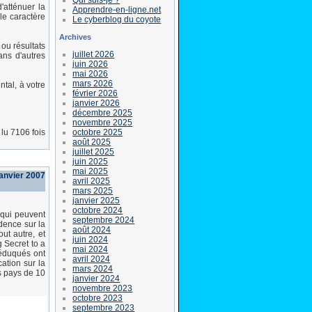
'atténuer la
Apprendre-en-ligne.net
 le caractère
Le cyberblog du coyote
Archives
 ou résultats
juillet 2026
ans d'autres
juin 2026
mai 2026
mars 2026
ntal, à votre
février 2026
janvier 2026
décembre 2025
novembre 2025
octobre 2025
lu 7106 fois
août 2025
juillet 2025
juin 2025
mai 2025
anvier 2007
avril 2025
mars 2025
janvier 2025
octobre 2024
s qui peuvent
septembre 2024
idence sur la
août 2024
ut autre, et
juin 2024
g Secret to a
mai 2024
 éduqués ont
avril 2024
cation sur la
mars 2024
s pays de 10
janvier 2024
novembre 2023
octobre 2023
septembre 2023