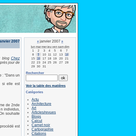
janvier 2007
janvier 2007
«
»
lun
mar
mer
jeu
ven
sam
dim
1
2
3
4
5
6
7
8
9
10
11
12
13
14
du blog
Chez
15
16
17
18
19
20
21
après jour de
22
23
24
25
26
27
28
29
30
31
Rechercher
e : "Dans un
si elle est
Voir la table des matières
Catégories
Actu
Architecture
amme de 2nde
Art
n individus,
Articles/revues
. On souhaite
Blogs
Calcul
Carnet noir
 procédé est
Cartographie
Citations