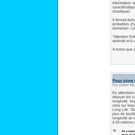
information s
caractéristiq
chaotique).
Il devrait don
probables d'u
domaines. Cel
"Attention l'i
sérénité et à
A moins que c
Pour vivre 
Par Didier Mü
En attendant 
déjouer les c
longévité, to
celui sur lequ
Long Life: St
plus de facili
longévité se 
à 50 millions