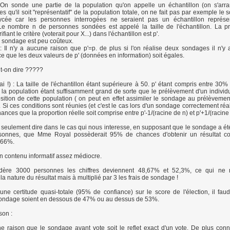
On sonde une partie de la population qu'on appelle un échantillon (on s'arra
res qu'il soit "représentatif" de la population totale, on ne fait pas par exemple le
lycée car les personnes interrogées ne seraient pas un échantillon représen
 Le nombre n de personnes sondées est appelé la taille de l'échantillon. La p
iant le critère (voterait pour X...) dans l'échantillon est p'.
 sondage est peu coûteux.
: Il n'y a aucune raison que p'=p. de plus si l'on réalise deux sondages il n'y
 que les deux valeurs de p' (données en information) soit égales.
t-on dire ?????
i !) : La taille de l'échantillon étant supérieure à 50. p' étant compris entre 30%
e la population étant suffisamment grand de sorte que le prélèvement d'un individ
ition de cette population ( on peut en effet assimiler le sondage au prélèveme
. Si ces conditions sont réunies (et c'est le cas lors d'un sondage correctement réali
nces que la proportion réelle soit comprise entre p'-1/(racine de n) et p'+1/(racine
seulement dire dans le cas qui nous interesse, en supposant que le sondage a été
onnes, que Mme Royal possèderait 95% de chances d'obtenir un résultat co
,66%.
un contenu informatif assez médiocre.
idère 3000 personnes les chiffres deviennent 48,67% et 52,3%, ce qui ne 
a nature du résultat mais à multiplié par 3 les frais de sondage !
une certitude quasi-totale (95% de confiance) sur le score de l'élection, il faud
 sondage soient en dessous de 47% ou au dessus de 53%.
son :
ne raison que le sondage avant vote soit le reflet exact d'un vote. De plus con