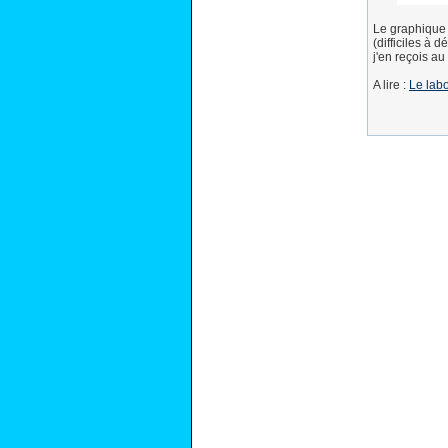
Le graphique 
(difficiles à 
j'en reçois au
A lire :
Le lab