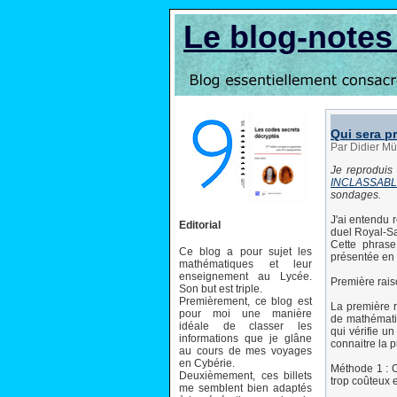
Le blog-note
Qui sera p
Par Didier Mü
Je reproduis
INCLASSABLE
sondages.
J'ai entendu 
Editorial
duel Royal-Sa
Cette phrase
Ce blog a pour sujet les
présentée en l
mathématiques et leur
enseignement au Lycée.
Première rais
Son but est triple.
Premièrement, ce blog est
La première 
pour moi une manière
de mathématiq
idéale de classer les
qui vérifie un
informations que je glâne
connaitre la p
au cours de mes voyages
en Cybérie.
Méthode 1 : O
Deuxièmement, ces billets
trop coûteux e
me semblent bien adaptés