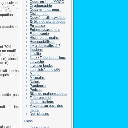
Cours en ligne/MOOC
nge suivant
Cryptographie
 sondage à la
Deux minutes pour...
tatif de la
Dictionnaire
roportion de
Doc/séries/films/vidéos
Drôles de statistiques
En classe
 a quasiment
Enigmes/casse-tête
Fouloscopie
Histoire des maths
Humour/bêtisier
Il y a des maths là ?
 et 70% . Le
Illusions
u ne modifie
Insolite
nt au hasard
Jeux / Théorie des jeux
sé), alors il
La vache
 de n).
Livres/e-books
Logiciels/applets/IA
 fait auprès
Magie
mpris entre
Micmaths
Nature
Pandémie
Podcast
Sites de mathématiques
modifie pas
Théorèmes et
démonstrations
Voyages au pays des
rait que les
maths
Non classés
Liens
naissant une
Qui suis-je ?