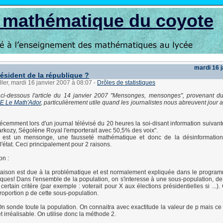
s mathématique du coyote
mardi 16 
résident de la république ?
ller, mardi 16 janvier 2007 à 08:07
-
Drôles de statistiques
 ci-dessous l'article du 14 janvier 2007 "Mensonges, mensonges", provenant 
 Le Math'Ador
, particulièrement utile quand les journalistes nous abreuvent jour 
récemment lors d'un journal télévisé du 20 heures la soi-disant information suivant
rkozy, Ségolène Royal l'emporterait avec 50,5% des voix".
 est un mensonge, une fausseté mathématique et donc de la désinformation 
'état. Ceci principalement pour 2 raisons.
on :
raison est due à la problématique et est normalement expliquée dans le progr
ues! Dans l'ensemble de la population, on s'interesse à une sous-population, de 
 certain critère (par exemple : voterait pour X aux élections présidentielles si ...)
roportion p de cette sous-population.
n sonde toute la population. On connaitra avec exactitude la valeur de p mais ce
t irréalisable. On utilise donc la méthode 2.