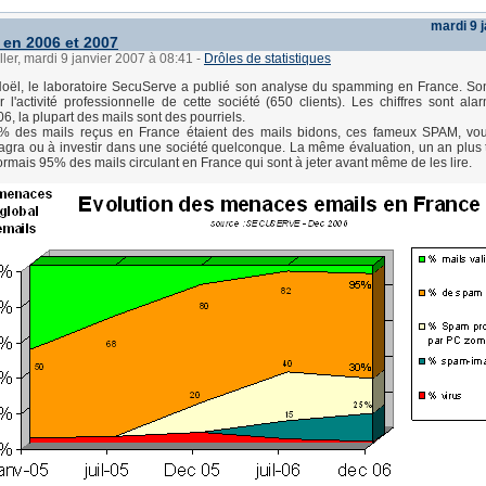
mardi 9 
en 2006 et 2007
ller, mardi 9 janvier 2007 à 08:41
-
Drôles de statistiques
Noël, le laboratoire SecuServe a publié son analyse du spamming en France. So
 l'activité professionnelle de cette société (650 clients). Les chiffres sont ala
, la plupart des mails sont des pourriels.
% des mails reçus en France étaient des mails bidons, ces fameux SPAM, vous
agra ou à investir dans une société quelconque. La même évaluation, un an plus 
ormais 95% des mails circulant en France qui sont à jeter avant même de les lire.