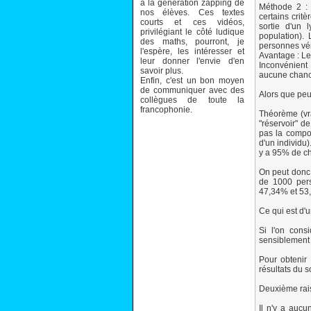
à la génération zapping de
Méthode 2 : 
nos élèves. Ces textes
certains critè
courts et ces vidéos,
sortie d'un 
privilégiant le côté ludique
population).
des maths, pourront, je
personnes vérif
l'espère, les intéresser et
Avantage : Le
leur donner l'envie d'en
Inconvénient 
savoir plus.
aucune chance
Enfin, c'est un bon moyen
de communiquer avec des
Alors que peu
collègues de toute la
francophonie.
Théorème (vra
"réservoir" d
pas la compos
d'un individu)
y a 95% de cha
On peut donc 
de 1000 pers
47,34% et 53
Ce qui est d'
Si l'on cons
sensiblement l
Pour obtenir 
résultats du
Deuxième rai
Il n'y a aucu