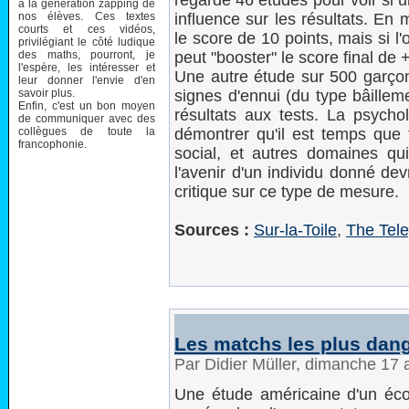
regardé 46 études pour voir si u
à la génération zapping de
nos élèves. Ces textes
influence sur les résultats. En 
courts et ces vidéos,
le score de 10 points, mais si l
privilégiant le côté ludique
des maths, pourront, je
peut "booster" le score final de 
l'espère, les intéresser et
Une autre étude sur 500 garço
leur donner l'envie d'en
savoir plus.
signes d'ennui (du type bâillem
Enfin, c'est un bon moyen
résultats aux tests. La psycho
de communiquer avec des
collègues de toute la
démontrer qu'il est temps que 
francophonie.
social, et autres domaines qu
l'avenir d'un individu donné dev
critique sur ce type de mesure.
Sources :
Sur-la-Toile
,
The Tel
Les matchs les plus dan
Par Didier Müller, dimanche 17 
Une étude américaine d'un éco