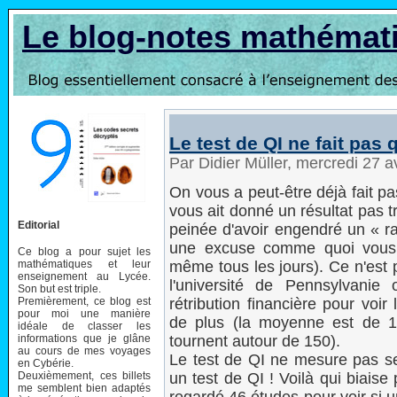
Le blog-notes mathémat
Le test de QI ne fait pas 
Par Didier Müller, mercredi 27 a
On vous a peut-être déjà fait pas
vous ait donné un résultat pas t
Editorial
peinée d'avoir engendré un « ra
une excuse comme quoi vous 
Ce blog a pour sujet les
mathématiques et leur
même tous les jours). Ce n'est 
enseignement au Lycée.
l'université de Pennsylvanie
Son but est triple.
Premièrement, ce blog est
rétribution financière pour voir 
pour moi une manière
de plus (la moyenne est de 
idéale de classer les
informations que je glâne
tournent autour de 150).
au cours de mes voyages
Le test de QI ne mesure pas seu
en Cybérie.
Deuxièmement, ces billets
un test de QI ! Voilà qui biaise
me semblent bien adaptés