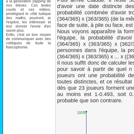
Puis arrive Claude. Il reste 3
à la génération zapping de
nos élèves. Ces textes
d'avoir une date distincte d
courts et ces vidéos,
probabilité combinée d'avoir tr
privilégiant le côté ludique
des maths, pourront, je
(364/365) x (363/365) (de la mê
l'espère, les intéresser et
face de suite, à pile ou face, est
leur donner l'envie d'en
savoir plus.
Nous voyons apparaître la form
Enfin, c'est un bon moyen
l'équipe, la probabilité d'avo
de communiquer avec des
collègues de toute la
(364/365) x (363/365) x (362/
francophonie.
personnes dans l'équipe, la pro
(364/365) x (363/365) x ... x ((3
Il nous suffit donc de calculer 
pour savoir à partir de quel n 
joueurs ont une probabilité d
toutes distinctes, et ce résult
dès que 23 joueurs forment une 
au moins est 1-0.493, soit 0
probable que son contraire.