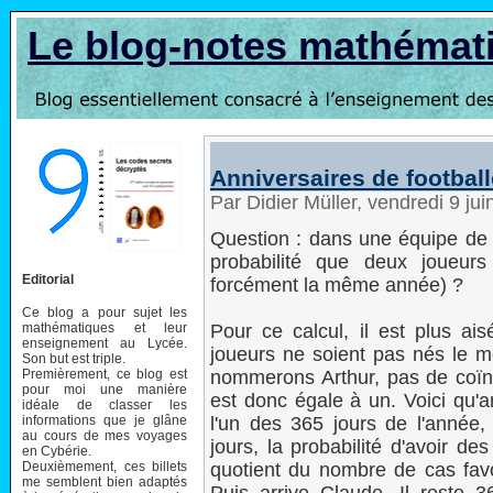
Le blog-notes mathémat
Anniversaires de footbal
Par Didier Müller, vendredi 9 ju
Question : dans une équipe de 
probabilité que deux joueur
Editorial
forcément la même année) ?
Ce blog a pour sujet les
mathématiques et leur
Pour ce calcul, il est plus ai
enseignement au Lycée.
joueurs ne soient pas nés le m
Son but est triple.
Premièrement, ce blog est
nommerons Arthur, pas de coïnc
pour moi une manière
est donc égale à un. Voici qu'a
idéale de classer les
informations que je glâne
l'un des 365 jours de l'année
au cours de mes voyages
jours, la probabilité d'avoir de
en Cybérie.
Deuxièmement, ces billets
quotient du nombre de cas fav
me semblent bien adaptés