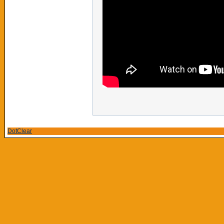
DotClear