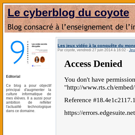
Le cyberblog du coyote
Les jeux vidéo à la conquête du mon
Par coyote, vendredi 27 juin 2014 à 16:02
-
Jeu
Editorial
Ce blog a pour objectif
principal d'augmenter la
culture informatique de
mes élèves. Il a aussi pour
ambition de refléter
l'actualité technologique
dans ce domaine.