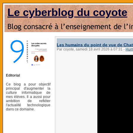
Le cyberblog du coyote
Les humains du point de vue de Cha
Par coyote, samedi 18 avril 2026 à 07:31
-
Hum
Editorial
Ce blog a pour objectif
principal d'augmenter la
culture informatique de
mes élèves. Il a aussi pour
ambition de refléter
l'actualité technologique
dans ce domaine.