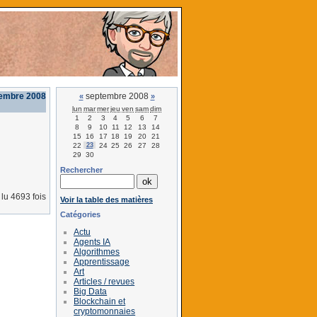
tembre 2008
septembre 2008
«
»
lun
mar
mer
jeu
ven
sam
dim
1
2
3
4
5
6
7
8
9
10
11
12
13
14
15
16
17
18
19
20
21
22
23
24
25
26
27
28
29
30
Rechercher
lu 4693 fois
Voir la table des matières
Catégories
Actu
Agents IA
Algorithmes
Apprentissage
Art
Articles / revues
Big Data
Blockchain et
cryptomonnaies