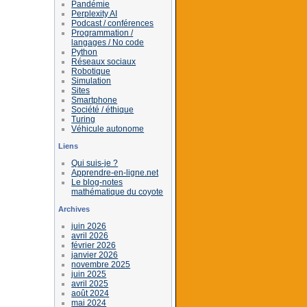
Pandémie
Perplexity AI
Podcast / conférences
Programmation /
langages / No code
Python
Réseaux sociaux
Robotique
Simulation
Sites
Smartphone
Société / éthique
Turing
Véhicule autonome
Liens
Qui suis-je ?
Apprendre-en-ligne.net
Le blog-notes
mathématique du coyote
Archives
juin 2026
avril 2026
février 2026
janvier 2026
novembre 2025
juin 2025
avril 2025
août 2024
mai 2024