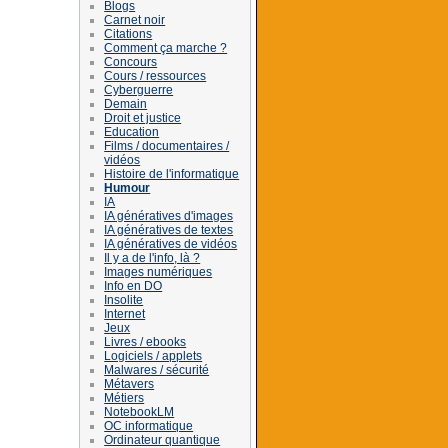
Blogs
Carnet noir
Citations
Comment ça marche ?
Concours
Cours / ressources
Cyberguerre
Demain
Droit et justice
Education
Films / documentaires /
vidéos
Histoire de l'informatique
Humour
IA
IA génératives d'images
IA génératives de textes
IA génératives de vidéos
Il y a de l'info, là ?
Images numériques
Info en DO
Insolite
Internet
Jeux
Livres / ebooks
Logiciels / applets
Malwares / sécurité
Métavers
Métiers
NotebookLM
OC informatique
Ordinateur quantique