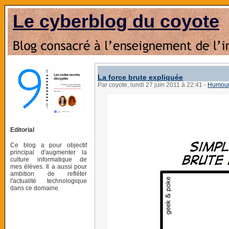
Le cyberblog du coyote
La force brute expliquée
Par coyote, lundi 27 juin 2011 à 22:41
-
Humou
Editorial
Ce blog a pour objectif
principal d'augmenter la
culture informatique de
mes élèves. Il a aussi pour
ambition de refléter
l'actualité technologique
dans ce domaine.