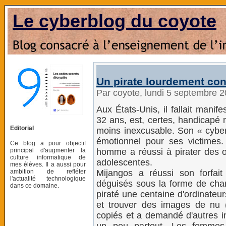
Le cyberblog du coyote
Un pirate lourdement co
Par coyote, lundi 5 septembre 
Aux États-Unis, il fallait mani
32 ans, est, certes, handicapé
Editorial
moins inexcusable. Son « cybert
émotionnel pour ses victimes. 
Ce blog a pour objectif
principal d'augmenter la
homme a réussi à pirater des 
culture informatique de
adolescentes.
mes élèves. Il a aussi pour
ambition de refléter
Mijangos a réussi son forfait
l'actualité technologique
déguisés sous la forme de chan
dans ce domaine.
piraté une centaine d'ordinateurs
et trouver des images de nu (q
copiés et a demandé d'autres i