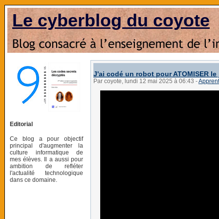
Le cyberblog du coyote
J'ai codé un robot pour ATOMISER le 
Par coyote, lundi 12 mai 2025 à 06:43
-
Appren
Editorial
Ce blog a pour objectif
principal d'augmenter la
culture informatique de
mes élèves. Il a aussi pour
ambition de refléter
l'actualité technologique
dans ce domaine.