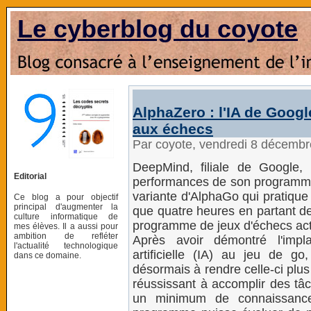
Le cyberblog du coyote
AlphaZero : l'IA de Goog
aux échecs
Par coyote, vendredi 8 décemb
DeepMind, filiale de Google,
Editorial
performances de son programme d'
variante d'AlphaGo qui pratique
Ce blog a pour objectif
principal d'augmenter la
que quatre heures en partant de
culture informatique de
programme de jeux d'échecs act
mes élèves. Il a aussi pour
ambition de refléter
Après avoir démontré l'impla
l'actualité technologique
artificielle (IA) au jeu de g
dans ce domaine.
désormais à rendre celle-ci plus 
réussissant à accomplir des t
un minimum de connaissances