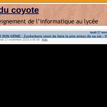
du coyote
lundi 17 no
SON GÉNIE : Zuckerberg vient de faire la pire erreur de sa vie - V
lundi 17 novembre 2025 à 06:38
-
Actu