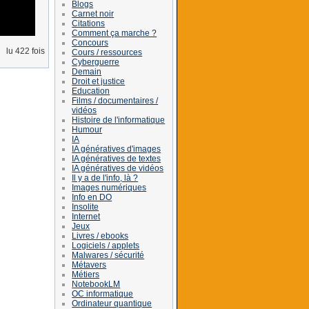
Blogs
Carnet noir
Citations
Comment ça marche ?
Concours
lu 422 fois
Cours / ressources
Cyberguerre
Demain
Droit et justice
Education
Films / documentaires /
vidéos
Histoire de l'informatique
Humour
IA
IA génératives d'images
IA génératives de textes
IA génératives de vidéos
Il y a de l'info, là ?
Images numériques
Info en DO
Insolite
Internet
Jeux
Livres / ebooks
Logiciels / applets
Malwares / sécurité
Métavers
Métiers
NotebookLM
OC informatique
Ordinateur quantique