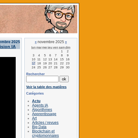
vembre 2025
novembre 2025
«
»
ision IA
lun
mar
mer
jeu
ven
sam
dim
1
2
3
4
5
6
7
8
9
10
11
12
13
14
15
16
17
18
19
20
21
22
23
24
25
26
27
28
29
30
Rechercher
Voir la table des matières
Catégories
Actu
Agents IA
Algorithmes
Apprentissage
Art
Articles / revues
Big Data
Blockchain et
cryptomonnaies