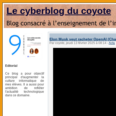
Le cyberblog du coyote
Elon Musk veut racheter OpenAI (Ch
Par coyote, jeudi 13 février 2025 à 08:14
-
Actu
Editorial
Ce blog a pour objectif
principal d'augmenter la
culture informatique de
mes élèves. Il a aussi pour
ambition de refléter
l'actualité technologique
dans ce domaine.