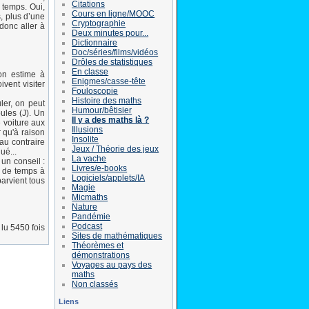
Citations
 temps. Oui,
Cours en ligne/MOOC
, plus d’une
Cryptographie
donc aller à
Deux minutes pour...
Dictionnaire
Doc/séries/films/vidéos
Drôles de statistiques
En classe
on estime à
Enigmes/casse-tête
vent visiter
Fouloscopie
Histoire des maths
ler, on peut
Humour/bêtisier
oules (J). Un
Il y a des maths là ?
 voiture aux
Illusions
 qu'à raison
Insolite
au contraire
Jeux / Théorie des jeux
ué...
La vache
 un conseil :
Livres/e-books
u de temps à
Logiciels/applets/IA
parvient tous
Magie
Micmaths
Nature
Pandémie
Podcast
lu 5450 fois
Sites de mathématiques
Théorèmes et
démonstrations
Voyages au pays des
maths
Non classés
Liens