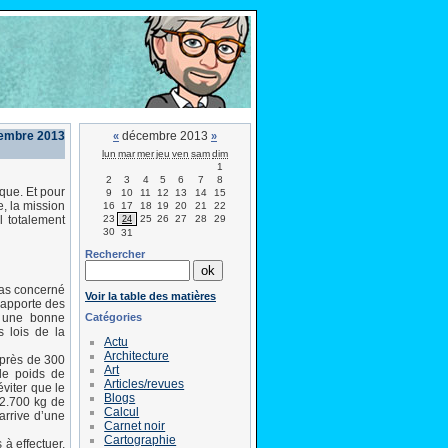
cembre 2013
décembre 2013
«
»
lun
mar
mer
jeu
ven
sam
dim
1
2
3
4
5
6
7
8
que. Et pour
9
10
11
12
13
14
15
e, la mission
16
17
18
19
20
21
22
23
25
26
27
28
29
l totalement
24
30
31
Rechercher
 pas concerné
Voir la table des matières
 apporte des
Catégories
e une bonne
 lois de la
Actu
Architecture
 près de 300
Art
 le poids de
Articles/revues
viter que le
Blogs
 2.700 kg de
Calcul
arrive d’une
Carnet noir
Cartographie
 à effectuer,