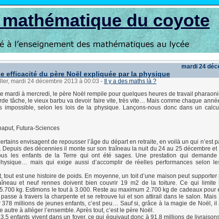
s mathématique du coyote
mardi 24 dé
le efficacité du père Noël expliquée par la physique
ller, mardi 24 décembre 2013 à 00:03
-
Il y a des maths là ?
de mardi à mercredi, le père Noël rempile pour quelques heures de travail pharaoni
ourde tâche, le vieux barbu va devoir faire vite, très vite… Mais comme chaque anné
as impossible, selon les lois de la physique. Lançons-nous donc dans un calcu
haput, Futura-Sciences
certains envisagent de repousser l’âge du départ en retraite, en voilà un qui n’est
l. Depuis des décennies il monte sur son traîneau la nuit du 24 au 25 décembre et
ous les enfants de la Terre qui ont été sages. Une prestation qui demand
physique… mais qui exige aussi d’accomplir de réelles performances selon les
 tout est une histoire de poids. En moyenne, un toit d’une maison peut supporter
aîneau et neuf rennes doivent bien couvrir 19 m2 de la toiture. Ce qui limite
5.700 kg. Estimons le tout à 3.000. Reste au maximum 2.700 kg de cadeaux pour é
passe à travers la charpente et se retrouve lui et son attirail dans le salon. Mais
378 millions de jeunes enfants, c’est peu… Sauf si, grâce à la magie de Noël, il 
 autre à alléger l’ensemble. Après tout, c’est le père Noël.
,5 enfants vivent dans un foyer, ce qui équivaut donc à 91,8 millions de livraisons