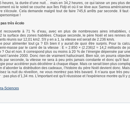
 heures, la durée d’une nuit… mais en 34,2 heures, ce qui laisse un peu plus de
moment où le soleil se couche aux îles Fidji et où il se lève aux Samoa américaines
re s'écoule. Cela demande malgré tout de faire 745,6 arrêts par seconde. Il faut 
upersonique !
 pas très écolo
nt recouverte à 71 % d’eau, avec en plus de nombreuses aires inhabitées, 
 la surface des zones habitées. Chaque seconde, le père Noël et ses rennes doi
ants réunis sur 12,01 km2. S'il y en a 1, la vitesse est serait de 2.236 km/s.
e pour alimenter tout ça ? Eh bien il y aurait de quoi être surpris. Pour la calcu
 demi-masse par le carré de la vitesse : E = 2.850 × (2.236)2 ≈ 14,2 milliards de j
e ? Oui et non. Il correspond plus ou moins à 20 % de l’énergie dépensée par une
rant l’année 2000. Donc rien de vraiment hallucinant. Bien sûr, on pourra objecter
ts par seconde, la vitesse ne sera à peu près jamais constante et donc qu'il faut 
ergie pour accélérer puis décélérer à chaque étape. Mais ce serait bien plus compliq
n d’aborder la distribution des cadeaux, l’histoire du père Noël devient donc. Mais
oisez la nuit du réveillon, ne vous montrez pas très bavard. Il n’aura que très pe
: pas plus d’1,34 ms. L'important est qu'il réussisse et l'expérience montre qu'il y 
ra-Sciences