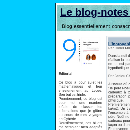
Le blog-note
L’incroyab
Par Didier Mü
Dans la nuit 
réaliser la l
ne lui est p
hypothétique.
Editorial
Par Janlou C
Ce blog a pour sujet les
À l’heure où 
mathématiques et leur
: le père Noë
enseignement au Lycée.
cadeaux à t
Son but est triple.
préparation 
Premièrement, ce blog est
physique.
pour moi une manière
Premièrement,
idéale de classer les
kg/m2. Un tr
informations que je glâne
l’ensemble à 
au cours de mes voyages
père Noël ne 
en Cybérie.
cadeaux pour 
Deuxièmement, ces billets
façon ou d’une
me semblent bien adaptés
En moyenne, 3