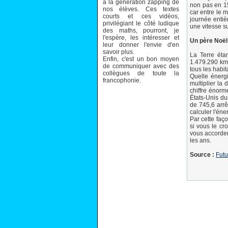
à la génération zapping de
non pas en 15
nos élèves. Ces textes
car entre le 
courts et ces vidéos,
journée entiè
privilégiant le côté ludique
une vitesse s
des maths, pourront, je
l'espère, les intéresser et
Un père Noël
leur donner l'envie d'en
savoir plus.
La Terre éta
Enfin, c'est un bon moyen
1.479.290 km2
de communiquer avec des
tous les habit
collègues de toute la
Quelle énergi
francophonie.
multiplier la
chiffre énorm
États-Unis du
de 745,6 arrê
calculer l'én
Par cette faço
si vous le cr
vous accorder 
les ans.
Source :
Futu