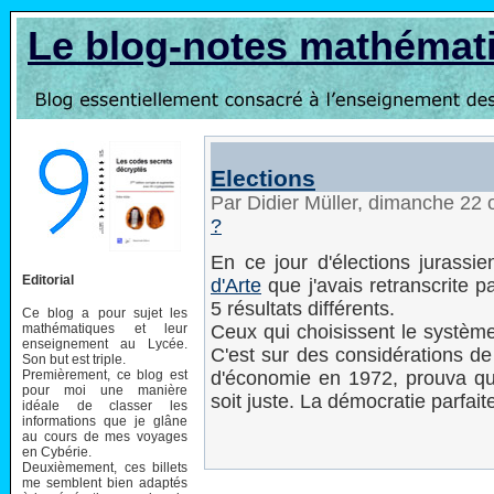
Le blog-notes mathémat
Elections
Par Didier Müller, dimanche 22
?
En ce jour d'élections jurassi
Editorial
d'Arte
que j'avais retranscrite p
5 résultats différents.
Ce blog a pour sujet les
mathématiques et leur
Ceux qui choisissent le système
enseignement au Lycée.
C'est sur des considérations d
Son but est triple.
Premièrement, ce blog est
d'économie en 1972, prouva qu'i
pour moi une manière
soit juste. La démocratie parfait
idéale de classer les
informations que je glâne
au cours de mes voyages
en Cybérie.
Deuxièmement, ces billets
me semblent bien adaptés