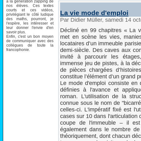
à la génération zapping de
nos élèves. Ces textes
courts et ces vidéos,
La vie mode d'emploi
privilégiant le côté ludique
des maths, pourront, je
Par Didier Müller, samedi 14 oc
l'espère, les intéresser et
leur donner l'envie d'en
Décliné en 99 chapitres « La 
savoir plus.
met en scène les vies, manies
Enfin, c'est un bon moyen
de communiquer avec des
locataires d’un immeuble parisi
collègues de toute la
demi-siècle. Des caves aux com
francophonie.
invité à parcourir les étag
immense jeu de pistes, à la dé
de pièces chargées d’histoire
constitue l’élément d’un grand p
Le mode d'emploi consiste en d
définies à l'avance et appliqu
roman. L'utilisation de la str
connue sous le nom de "bicarré l
celles-ci. L'impératif fixé est l
cases sur 10 dans l'articulation d
coupe de l'immeuble – il est
également dans le nombre de c
théoriquement, dont chacun décr