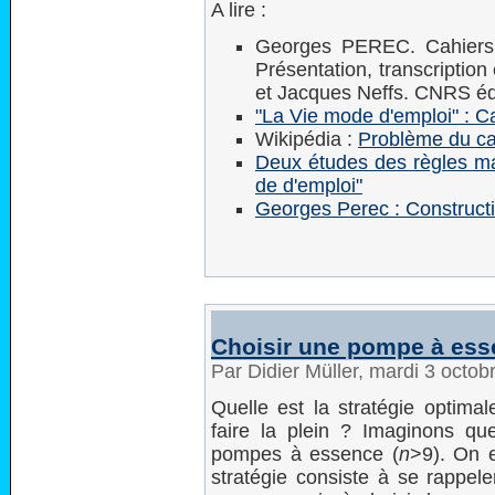
A lire :
Georges PEREC. Cahiers 
Présentation, transcriptio
et Jacques Neffs. CNRS éd
"La Vie mode d'emploi" : C
Wikipédia :
Problème du ca
Deux études des règles ma
de d'emploi"
Georges Perec : Construct
Choisir une pompe à es
Par Didier Müller, mardi 3 octo
Quelle est la stratégie optima
faire la plein ? Imaginons q
pompes à essence (
n
>9). On e
stratégie consiste à se rappel