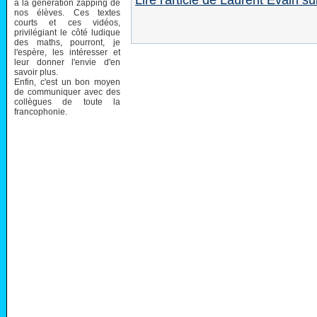
Lire l'article de Laurent Evain 
à la génération zapping de
nos élèves. Ces textes
courts et ces vidéos,
privilégiant le côté ludique
des maths, pourront, je
l'espère, les intéresser et
leur donner l'envie d'en
savoir plus.
Enfin, c'est un bon moyen
de communiquer avec des
collègues de toute la
francophonie.