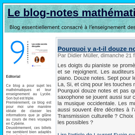
Le blog-notes mathémat
Pourquoi y a-t-il douze n
Par Didier Müller, dimanche 21 
Les doigts du pianiste se promè
et se rejoignent. Les auditeur
Editorial
piano. Douze notes. Sept pour l
La, Si, et cinq pour les touches
Ce blog a pour sujet les
mathématiques et leur
Pourquoi douze notes et pas qui
enseignement au Lycée.
saxophone se jouent aussi sur c
Son but est triple.
Premièrement, ce blog est
la musique occidentale. Les mu
pour moi une manière
aussi souvent être décrites à 
idéale de classer les
informations que je glâne
Transmission culturelle ? Choix 
au cours de mes voyages
les possibles ?
en Cybérie.
Deuxièmement, ces billets
me semblent bien adaptés