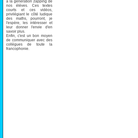
à la génération zapping de
nos élèves. Ces textes
courts et ces vidéos,
privilégiant le côté ludique
des maths, pourront, je
l'espère, les intéresser et
leur donner l'envie d'en
savoir plus.
Enfin, c'est un bon moyen
de communiquer avec des
collègues de toute la
francophonie.