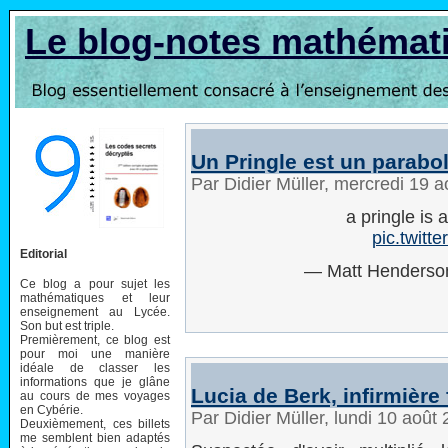
Le blog-notes mathémat
Un Pringle est un parabo
Par Didier Müller, mercredi 19 
a pringle is 
pic.twit
Editorial
— Matt Henderso
Ce blog a pour sujet les
mathématiques et leur
enseignement au Lycée.
Son but est triple.
Premièrement, ce blog est
pour moi une manière
idéale de classer les
informations que je glâne
Lucia de Berk, infirmière
au cours de mes voyages
en Cybérie.
Par Didier Müller, lundi 10 août
Deuxièmement, ces billets
me semblent bien adaptés