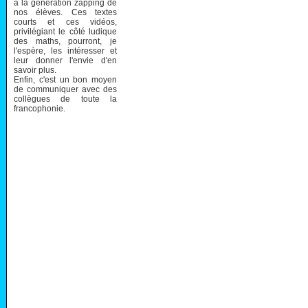
à la génération zapping de
nos élèves. Ces textes
courts et ces vidéos,
privilégiant le côté ludique
des maths, pourront, je
l'espère, les intéresser et
leur donner l'envie d'en
savoir plus.
Enfin, c'est un bon moyen
de communiquer avec des
collègues de toute la
francophonie.