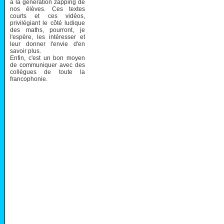
à la génération zapping de
nos élèves. Ces textes
courts et ces vidéos,
privilégiant le côté ludique
des maths, pourront, je
l'espère, les intéresser et
leur donner l'envie d'en
savoir plus.
Enfin, c'est un bon moyen
de communiquer avec des
collègues de toute la
francophonie.