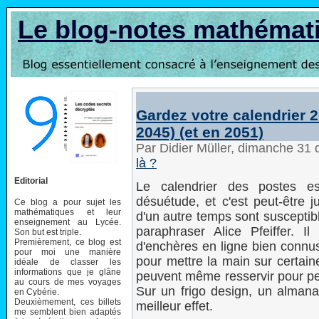
Le blog-notes mathémat
Gardez votre calendrier 20
2045) (et en 2051)
Par Didier Müller, dimanche 3
là ?
Editorial
Le calendrier des postes e
désuétude, et c'est peut-être 
Ce blog a pour sujet les
mathématiques et leur
d'un autre temps sont susceptib
enseignement au Lycée.
paraphraser Alice Pfeiffer. Il
Son but est triple.
Premièrement, ce blog est
d'enchères en ligne bien connus
pour moi une manière
pour mettre la main sur certain
idéale de classer les
informations que je glâne
peuvent même resservir pour pe
au cours de mes voyages
Sur un frigo design, un alman
en Cybérie.
Deuxièmement, ces billets
meilleur effet.
me semblent bien adaptés