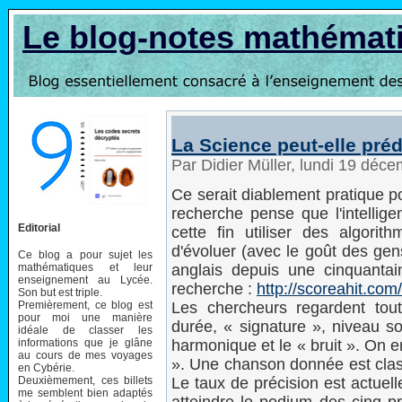
Le blog-notes mathémat
La Science peut-elle préd
Par Didier Müller, lundi 19 déc
Ce serait diablement pratique p
recherche pense que l'intelligenc
Editorial
cette fin utiliser des algorit
d'évoluer (avec le goût des gen
Ce blog a pour sujet les
mathématiques et leur
anglais depuis une cinquantai
enseignement au Lycée.
recherche :
http://scoreahit.com/
Son but est triple.
Premièrement, ce blog est
Les chercheurs regardent to
pour moi une manière
durée, « signature », niveau so
idéale de classer les
informations que je glâne
harmonique et le « bruit ». On en
au cours de mes voyages
». Une chanson donnée est class
en Cybérie.
Deuxièmement, ces billets
Le taux de précision est actue
me semblent bien adaptés