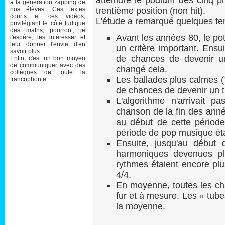
atteindre le podium des cinq pr
à la génération zapping de
nos élèves. Ces textes
trentième position (non hit).
courts et ces vidéos,
L'étude a remarqué quelques te
privilégiant le côté ludique
des maths, pourront, je
Avant les années 80, le po
l'espère, les intéresser et
leur donner l'envie d'en
un critère important. Ensu
savoir plus.
de chances de devenir u
Enfin, c'est un bon moyen
de communiquer avec des
changé cela.
collègues de toute la
Les ballades plus calmes (
francophonie.
de chances de devenir un 
L'algorithme n'arrivait p
chanson de la fin des anné
au début de cette période
période de pop musique était
Ensuite, jusqu'au début
harmoniques devenues pl
rythmes étaient encore plu
4/4.
En moyenne, toutes les ch
fur et à mesure. Les « tub
la moyenne.