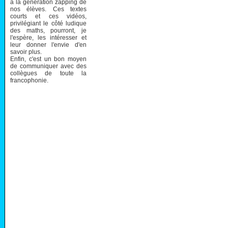
à la génération zapping de
nos élèves. Ces textes
courts et ces vidéos,
privilégiant le côté ludique
des maths, pourront, je
l'espère, les intéresser et
leur donner l'envie d'en
savoir plus.
Enfin, c'est un bon moyen
de communiquer avec des
collègues de toute la
francophonie.