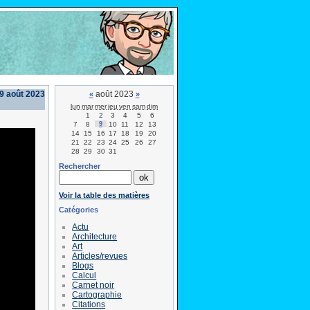
9 août 2023
août 2023
«
»
lun
mar
mer
jeu
ven
sam
dim
1
2
3
4
5
6
7
8
9
10
11
12
13
14
15
16
17
18
19
20
21
22
23
24
25
26
27
28
29
30
31
Rechercher
Voir la table des matières
Catégories
Actu
Architecture
Art
Articles/revues
Blogs
Calcul
Carnet noir
Cartographie
Citations