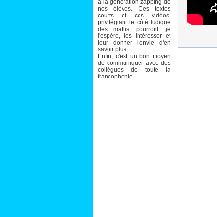
à la génération zapping de
nos élèves. Ces textes
courts et ces vidéos,
privilégiant le côté ludique
des maths, pourront, je
l'espère, les intéresser et
leur donner l'envie d'en
savoir plus.
Enfin, c'est un bon moyen
de communiquer avec des
collègues de toute la
francophonie.