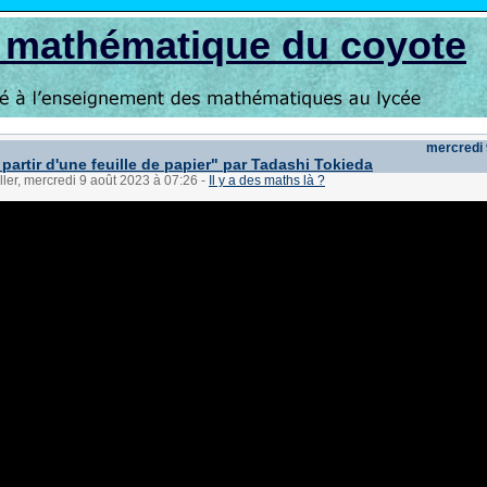
s mathématique du coyote
mercredi 
partir d'une feuille de papier" par Tadashi Tokieda
ller, mercredi 9 août 2023 à 07:26
-
Il y a des maths là ?