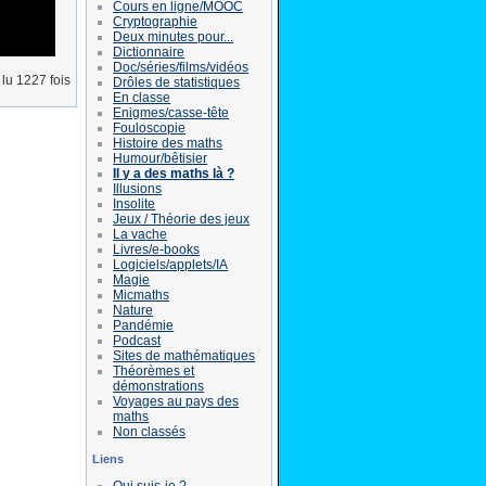
Cours en ligne/MOOC
Cryptographie
Deux minutes pour...
Dictionnaire
Doc/séries/films/vidéos
lu 1227 fois
Drôles de statistiques
En classe
Enigmes/casse-tête
Fouloscopie
Histoire des maths
Humour/bêtisier
Il y a des maths là ?
Illusions
Insolite
Jeux / Théorie des jeux
La vache
Livres/e-books
Logiciels/applets/IA
Magie
Micmaths
Nature
Pandémie
Podcast
Sites de mathématiques
Théorèmes et
démonstrations
Voyages au pays des
maths
Non classés
Liens
Qui suis-je ?