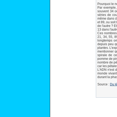
Pourquoi le n
Par exemple, 
souvent 34 ou
séries de cou
même dans cha
et 89, ou soi
de l'autre ? 
13 dans l'autr
Ces nombres so
21, 34, 55, 8
longtemps on
depuis peu qu
plantes. L'ex
mentionner qu
spirale de ce
pomme de pin,
nombre de pét
car les pétal
L'ADN n'est d
monde vivant
durant la pha
Source :
Du l