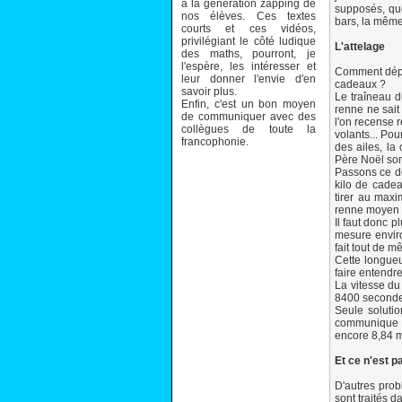
à la génération zapping de
supposés, que
nos élèves. Ces textes
bars, la même
courts et ces vidéos,
privilégiant le côté ludique
L'attelage
des maths, pourront, je
l'espère, les intéresser et
Comment dépla
leur donner l'envie d'en
cadeaux ?
savoir plus.
Le traîneau d
Enfin, c'est un bon moyen
renne ne sait
de communiquer avec des
l'on recense
collègues de toute la
volants... Po
francophonie.
des ailes, la
Père Noël sont
Passons ce dé
kilo de cadea
tirer au maxi
renne moyen p
Il faut donc p
mesure enviro
fait tout de 
Cette longueu
faire entendre
La vitesse du
8400 secondes
Seule soluti
communique pa
encore 8,84 m
Et ce n'est pa
D'autres prob
sont traités 