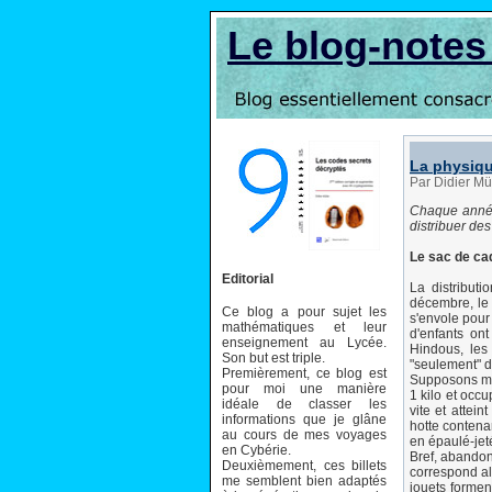
Le blog-note
La physiqu
Par Didier Mü
Chaque année,
distribuer de
Le sac de c
Editorial
La distributi
décembre, le 
Ce blog a pour sujet les
s'envole pour 
mathématiques et leur
d'enfants on
enseignement au Lycée.
Hindous, les 
Son but est triple.
"seulement" d
Premièrement, ce blog est
Supposons mai
pour moi une manière
1 kilo et occ
idéale de classer les
vite et attei
informations que je glâne
hotte contena
au cours de mes voyages
en épaulé-jeté
en Cybérie.
Bref, abandon
Deuxièmement, ces billets
correspond al
me semblent bien adaptés
jouets formen