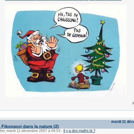
mardi 11 dé
 Fibonacci dans la nature (2)
ller, mardi 11 décembre 2007 à 08:53
-
Il y a des maths là ?