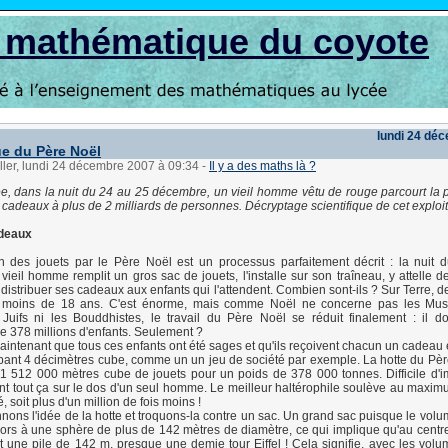
s mathématique du coyote
lundi 24 dé
e du Père Noël
ller, lundi 24 décembre 2007 à 09:34
-
Il y a des maths là ?
 dans la nuit du 24 au 25 décembre, un vieil homme vêtu de rouge parcourt la 
s cadeaux à plus de 2 milliards de personnes. Décryptage scientifique de cet exploit
adeaux
on des jouets par le Père Noël est un processus parfaitement décrit : la nuit
vieil homme remplit un gros sac de jouets, l'installe sur son traîneau, y attelle d
distribuer ses cadeaux aux enfants qui l'attendent. Combien sont-ils ? Sur Terre, d
t moins de 18 ans. C'est énorme, mais comme Noël ne concerne pas les Mus
Juifs ni les Bouddhistes, le travail du Père Noël se réduit finalement : il do
e 378 millions d'enfants. Seulement ?
ntenant que tous ces enfants ont été sages et qu'ils reçoivent chacun un cadeau 
upant 4 décimètres cube, comme un un jeu de société par exemple. La hotte du Pèr
nt 1 512 000 mètres cube de jouets pour un poids de 378 000 tonnes. Difficile d'
nt tout ça sur le dos d'un seul homme. Le meilleur haltérophile soulève au maxim
, soit plus d'un million de fois moins !
nons l'idée de la hotte et troquons-la contre un sac. Un grand sac puisque le volu
ors à une sphère de plus de 142 mètres de diamètre, ce qui implique qu'au centre
t une pile de 142 m, presque une demie tour Eiffel ! Cela signifie, avec les volu