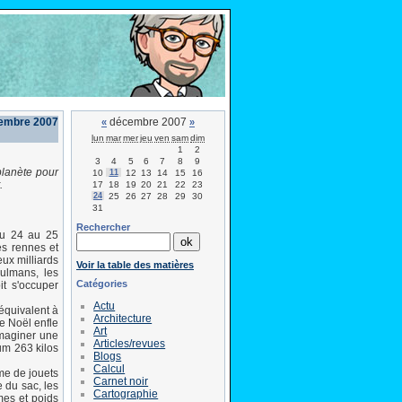
cembre 2007
décembre 2007
«
»
lun
mar
mer
jeu
ven
sam
dim
1
2
3
4
5
6
7
8
9
planète pour
10
11
12
13
14
15
16
.
17
18
19
20
21
22
23
24
25
26
27
28
29
30
31
Rechercher
 du 24 au 25
es rennes et
eux milliards
Voir la table des matières
ulmans, les
Catégories
it s'occuper
Actu
équivalent à
Architecture
e Noël enfle
Art
imaginer une
Articles/revues
um 263 kilos
Blogs
Calcul
me de jouets
Carnet noir
 du sac, les
Cartographie
mes et poids