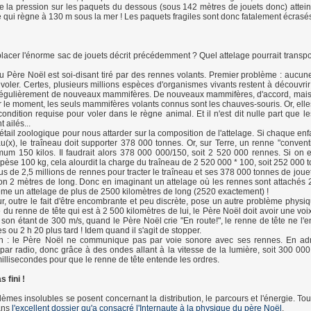
 la pression sur les paquets du dessous (sous 142 mètres de jouets donc) attein
 qui règne à 130 m sous la mer ! Les paquets fragiles sont donc fatalement écrasé
cer l'énorme sac de jouets décrit précédemment ? Quel attelage pourrait transpor
u Père Noël est soi-disant tiré par des rennes volants. Premier problème : aucu
 voler. Certes, plusieurs millions espèces d'organismes vivants restent à découvrir
 régulièrement de nouveaux mammifères. De nouveaux mammifères, d'accord, mai
ur le moment, les seuls mammifères volants connus sont les chauves-souris. Or, ell
 condition requise pour voler dans le règne animal. Et il n'est dit nulle part que 
 ailés...
tail zoologique pour nous attarder sur la composition de l'attelage. Si chaque enfa
u(x), le traîneau doit supporter 378 000 tonnes. Or, sur Terre, un renne "convent
mum 150 kilos. Il faudrait alors 378 000 000/150, soit 2 520 000 rennes. Si on 
èse 100 kg, cela alourdit la charge du traîneau de 2 520 000 * 100, soit 252 000 
lus de 2,5 millions de rennes pour tracter le traîneau et ses 378 000 tonnes de jou
n 2 mètres de long. Donc en imaginant un attelage où les rennes sont attachés 2
même un attelage de plus de 2500 kilomètres de long (2520 exactement) !
r, outre le fait d'être encombrante et peu discrète, pose un autre problème physiq
 du renne de tête qui est à 2 500 kilomètres de lui, le Père Noël doit avoir une voi
 son étant de 300 m/s, quand le Père Noël crie "En route!", le renne de tête ne l'e
 ou 2 h 20 plus tard ! Idem quand il s'agit de stopper.
on : le Père Noël ne communique pas par voie sonore avec ses rennes. En adme
r radio, donc grâce à des ondes allant à la vitesse de la lumière, soit 300 000 k
illisecondes pour que le renne de tête entende les ordres.
s fini !
lèmes insolubles se posent concernant la distribution, le parcours et l'énergie. To
dans
l'excellent dossier qu'a consacré l'Internaute à la physique du père Noël
.