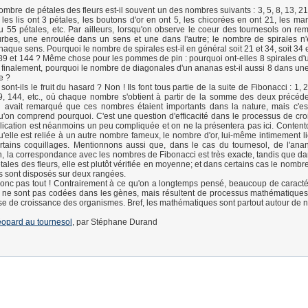
ombre de pétales des fleurs est-il souvent un des nombres suivants : 3, 5, 8, 13, 2
les lis ont 3 pétales, les boutons d'or en ont 5, les chicorées en ont 21, les mar
 55 pétales, etc. Par ailleurs, lorsqu'on observe le coeur des tournesols on r
rbes, une enroulée dans un sens et une dans l'autre; le nombre de spirales n'
que sens. Pourquoi le nombre de spirales est-il en général soit 21 et 34, soit 34 e
t 89 et 144 ? Même chose pour les pommes de pin : pourquoi ont-elles 8 spirales d'u
Et finalement, pourquoi le nombre de diagonales d'un ananas est-il aussi 8 dans une
e ?
nt-ils le fruit du hasard ? Non ! Ils font tous partie de la suite de Fibonacci : 1, 2,
9, 144, etc., où chaque nombre s'obtient à partir de la somme des deux précéd
 avait remarqué que ces nombres étaient importants dans la nature, mais c'es
'on comprend pourquoi. C'est une question d'efficacité dans le processus de cr
plication est néanmoins un peu compliquée et on ne la présentera pas ici. Conten
'elle est reliée à un autre nombre fameux, le nombre d'or, lui-même intimement li
rtains coquillages. Mentionnons aussi que, dans le cas du tournesol, de l'ana
 la correspondance avec les nombres de Fibonacci est très exacte, tandis que da
ales des fleurs, elle est plutôt vérifiée en moyenne; et dans certains cas le nombr
es sont disposés sur deux rangées.
onc pas tout ! Contrairement à ce qu'on a longtemps pensé, beaucoup de caracté
 ne sont pas codées dans les gènes, mais résultent de processus mathématiques
se de croissance des organismes. Bref, les mathématiques sont partout autour de 
éopard au tournesol
, par Stéphane Durand