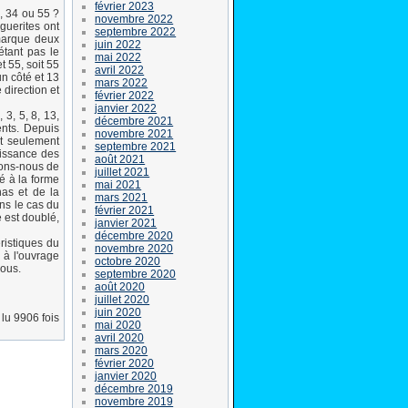
février 2023
1, 34 ou 55 ?
novembre 2022
guerites ont
septembre 2022
emarque deux
juin 2022
étant pas le
mai 2022
t 55, soit 55
avril 2022
n côté et 13
mars 2022
 direction et
février 2022
janvier 2022
 3, 5, 8, 13,
décembre 2021
ents. Depuis
novembre 2021
t seulement
septembre 2021
oissance des
août 2021
tons-nous de
juillet 2021
é à la forme
mai 2021
nas et de la
mars 2021
ns le cas du
février 2021
e est doublé,
janvier 2021
décembre 2020
ristiques du
novembre 2020
 à l'ouvrage
octobre 2020
nous.
septembre 2020
août 2020
juillet 2020
juin 2020
lu 9906 fois
mai 2020
avril 2020
mars 2020
février 2020
janvier 2020
décembre 2019
novembre 2019