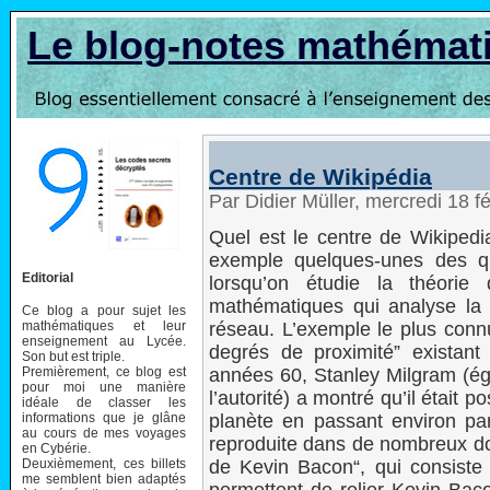
Le blog-notes mathémat
Centre de Wikipédia
Par Didier Müller, mercredi 18 f
Quel est le centre de Wikipedi
exemple quelques-unes des q
Editorial
lorsqu’on étudie la théori
mathématiques qui analyse la c
Ce blog a pour sujet les
mathématiques et leur
réseau. L’exemple le plus conn
enseignement au Lycée.
degrés de proximité” existant
Son but est triple.
Premièrement, ce blog est
années 60, Stanley Milgram (é
pour moi une manière
l’autorité) a montré qu’il était p
idéale de classer les
informations que je glâne
planète en passant environ par 
au cours de mes voyages
reproduite dans de nombreux do
en Cybérie.
Deuxièmement, ces billets
de Kevin Bacon“, qui consist
me semblent bien adaptés