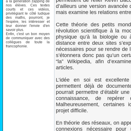
permettent de relier Kevin Baco
à la génération zapping de
nos élèves. Ces textes
d’ailleurs une version avancée 
courts et ces vidéos,
mais examine les relations entr
privilégiant le côté ludique
des maths, pourront, je
l'espère, les intéresser et
Cette théorie des petits mond
leur donner l'envie d'en
savoir plus.
révolution scientifique à la mo
Enfin, c'est un bon moyen
physique qu’à la biologie ou 
de communiquer avec des
collègues de toute la
distance entre deux sites s’ex
francophonie.
nécessaires pour se rendre de l
s’étonnera donc pas qu’un cert
“la” Wikipedia, afin d’examine
articles.
L’idée en soi est excellent
permettent déjà de documenter
pourrait permettre d’établir un
connaissance, de repérer 
Malheureusement, certaines i
projet difficile.
En théorie des réseaux, on appe
connexions nécessaire pour 