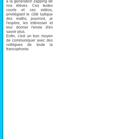
à la génération zapping de
nos élèves. Ces textes
courts et ces vidéos,
privilégiant le côté ludique
des maths, pourront, je
l'espère, les intéresser et
leur donner l'envie d'en
savoir plus.
Enfin, c'est un bon moyen
de communiquer avec des
collègues de toute la
francophonie.