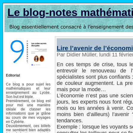
Le blog-notes mathémat
Lire l’avenir de l’écono
Par Didier Müller, lundi 11 févr
En ces temps de crise, tous le
entrevoir le renouveau de l
Editorial
spécialistes sont plus confiant
de couleur augmentent. La preu
Ce blog a pour sujet les
mathématiques et leur
mais pour la mode…
enseignement au Lycée.
L’économie n’est pas une scienc
Son but est triple.
Premièrement, ce blog est
jours, les experts nous font rég
pour moi une manière
mois ou les années à venir. Co
idéale de classer les
informations que je glâne
moins bien d’ailleurs) l’aven
au cours de mes voyages
tendances.
en Cybérie.
Deuxièmement, ces billets
Exemple : lorsque les voyants s
me semblent bien adaptés