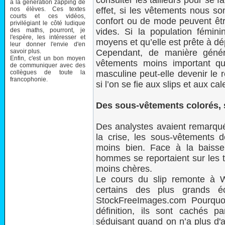
consulter les tailleurs pour se f
à la génération zapping de
nos élèves. Ces textes
effet, si les vêtements nous so
courts et ces vidéos,
confort ou de mode peuvent être
privilégiant le côté ludique
des maths, pourront, je
vides. Si la population fémini
l'espère, les intéresser et
moyens et qu’elle est prête à d
leur donner l'envie d'en
savoir plus.
Cependant, de manière génér
Enfin, c'est un bon moyen
vêtements moins important q
de communiquer avec des
collègues de toute la
masculine peut-elle devenir le 
francophonie.
si l’on se fie aux slips et aux ca
Des sous-vêtements colorés, 
Des analystes avaient remarqué
la crise, les sous-vêtements
moins bien. Face à la baiss
hommes se reportaient sur les t
moins chères.
Le cours du slip remonte à W
certains des plus grands 
StockFreeImages.com Pourquo
définition, ils sont cachés pa
séduisant quand on n’a plus d'a