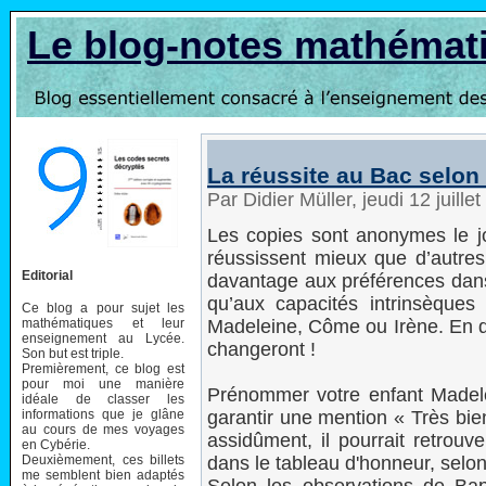
Le blog-notes mathémat
La réussite au Bac selon
Par Didier Müller, jeudi 12 juill
Les copies sont anonymes le j
réussissent mieux que d’autres
Editorial
davantage aux préférences dans
qu’aux capacités intrinsèques
Ce blog a pour sujet les
mathématiques et leur
Madeleine, Côme ou Irène. En q
enseignement au Lycée.
changeront !
Son but est triple.
Premièrement, ce blog est
pour moi une manière
Prénommer votre enfant Madele
idéale de classer les
informations que je glâne
garantir une mention « Très bien
au cours de mes voyages
assidûment, il pourrait retro
en Cybérie.
Deuxièmement, ces billets
dans le tableau d'honneur, selo
me semblent bien adaptés