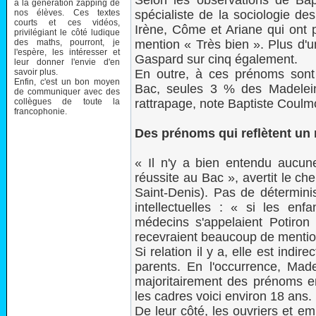
Selon les observations de Ba
à la génération zapping de
nos élèves. Ces textes
spécialiste de la sociologie d
courts et ces vidéos,
Irène, Côme et Ariane qui ont 
privilégiant le côté ludique
des maths, pourront, je
mention « Très bien ». Plus d'u
l'espère, les intéresser et
Gaspard sur cinq également.
leur donner l'envie d'en
savoir plus.
En outre, à ces prénoms sont
Enfin, c'est un bon moyen
Bac, seules 3 % des Madelein
de communiquer avec des
collègues de toute la
rattrapage, note Baptiste Coulm
francophonie.
Des prénoms qui reflètent un 
« Il n'y a bien entendu aucune
réussite au Bac », avertit le ch
Saint-Denis). Pas de détermin
intellectuelles : « si les enfa
médecins s'appelaient Potiron 
recevraient beaucoup de mentions
Si relation il y a, elle est indir
parents. En l'occurrence, Made
majoritairement des prénoms e
les cadres voici environ 18 ans.
De leur côté, les ouvriers et e