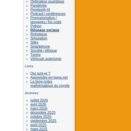
Ordinateur quantique
Pandémie
Perplexity AI
Podcast / conférences
Programmation /
langages / No code
Python
Réseaux sociaux
Robotique
Simulation
Sites
Smartphone
Société / éthique
Turing
Véhicule autonome
Liens
Qui suis-je ?
Apprendre-en-ligne.net
Le blog-notes
mathématique du coyote
Archives
juillet 2026
avril 2026
mars 2026
décembre 2025
octobre 2025
septembre 2025
août 2025
mars 2025