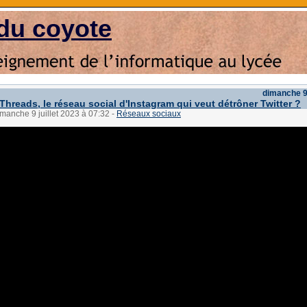
du coyote
dimanche 9 
Threads, le réseau social d'Instagram qui veut détrôner Twitter ?
imanche 9 juillet 2023 à 07:32
-
Réseaux sociaux