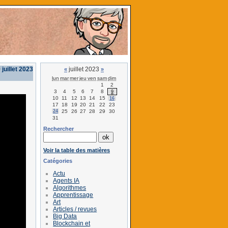
juillet 2023
juillet 2023
«
»
lun
mar
mer
jeu
ven
sam
dim
1
2
3
4
5
6
7
8
9
10
11
12
13
14
15
16
17
18
19
20
21
22
23
24
25
26
27
28
29
30
31
Rechercher
Voir la table des matières
Catégories
Actu
Agents IA
Algorithmes
Apprentissage
Art
Articles / revues
Big Data
Blockchain et