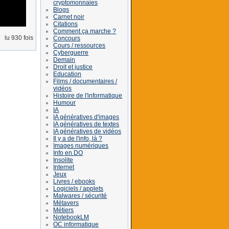
cryptomonnaies
Blogs
Carnet noir
Citations
Comment ça marche ?
lu 930 fois
Concours
Cours / ressources
Cyberguerre
Demain
Droit et justice
Education
Films / documentaires /
vidéos
Histoire de l'informatique
Humour
IA
IA génératives d'images
IA génératives de textes
IA génératives de vidéos
Il y a de l'info, là ?
Images numériques
Info en DO
Insolite
Internet
Jeux
Livres / ebooks
Logiciels / applets
Malwares / sécurité
Métavers
Métiers
NotebookLM
OC informatique