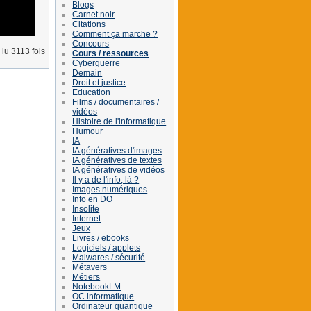
Blogs
Carnet noir
Citations
Comment ça marche ?
Concours
lu 3113 fois
Cours / ressources
Cyberguerre
Demain
Droit et justice
Education
Films / documentaires /
vidéos
Histoire de l'informatique
Humour
IA
IA génératives d'images
IA génératives de textes
IA génératives de vidéos
Il y a de l'info, là ?
Images numériques
Info en DO
Insolite
Internet
Jeux
Livres / ebooks
Logiciels / applets
Malwares / sécurité
Métavers
Métiers
NotebookLM
OC informatique
Ordinateur quantique