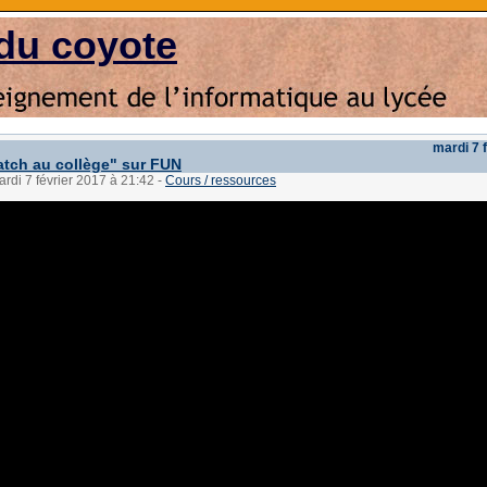
du coyote
mardi 7 
tch au collège" sur FUN
ardi 7 février 2017 à 21:42
-
Cours / ressources