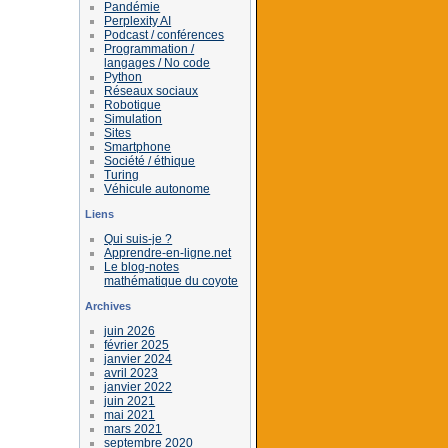
Pandémie
Perplexity AI
Podcast / conférences
Programmation /
langages / No code
Python
Réseaux sociaux
Robotique
Simulation
Sites
Smartphone
Société / éthique
Turing
Véhicule autonome
Liens
Qui suis-je ?
Apprendre-en-ligne.net
Le blog-notes
mathématique du coyote
Archives
juin 2026
février 2025
janvier 2024
avril 2023
janvier 2022
juin 2021
mai 2021
mars 2021
septembre 2020