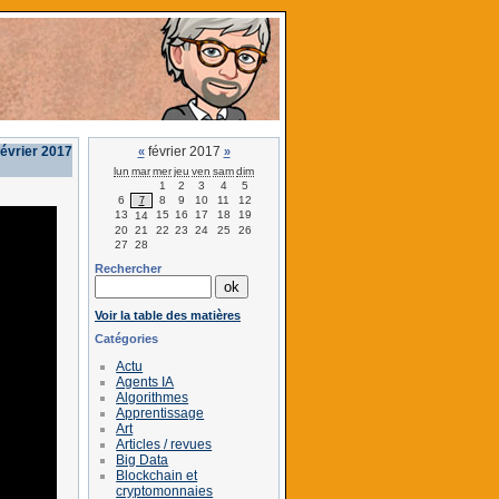
février 2017
février 2017
«
»
lun
mar
mer
jeu
ven
sam
dim
1
2
3
4
5
6
8
9
10
11
12
7
13
15
16
17
18
19
14
20
21
22
23
24
25
26
27
28
Rechercher
Voir la table des matières
Catégories
Actu
Agents IA
Algorithmes
Apprentissage
Art
Articles / revues
Big Data
Blockchain et
cryptomonnaies