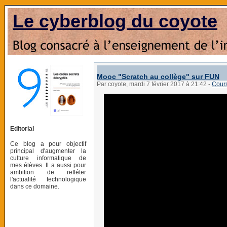
Le cyberblog du coyote
Mooc "Scratch au collège" sur FUN
Par coyote, mardi 7 février 2017 à 21:42
-
Cours
Editorial
Ce blog a pour objectif
principal d'augmenter la
culture informatique de
mes élèves. Il a aussi pour
ambition de refléter
l'actualité technologique
dans ce domaine.