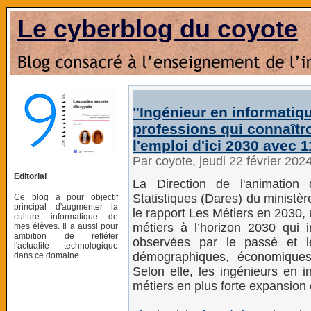
Le cyberblog du coyote
"Ingénieur en informatiq
professions qui connaîtro
l'emploi d'ici 2030 avec 
Par coyote, jeudi 22 février 202
Editorial
La Direction de l'animation
Statistiques (Dares) du ministèr
Ce blog a pour objectif
principal d'augmenter la
le rapport Les Métiers en 2030,
culture informatique de
métiers à l’horizon 2030 qui 
mes élèves. Il a aussi pour
ambition de refléter
observées par le passé et l
l'actualité technologique
démographiques, économiques
dans ce domaine.
Selon elle, les ingénieurs en i
métiers en plus forte expansion