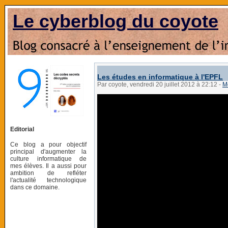
Le cyberblog du coyote
Les études en informatique à l'EPFL
Par coyote, vendredi 20 juillet 2012 à 22:12
-
M
Editorial
Ce blog a pour objectif
principal d'augmenter la
culture informatique de
mes élèves. Il a aussi pour
ambition de refléter
l'actualité technologique
dans ce domaine.