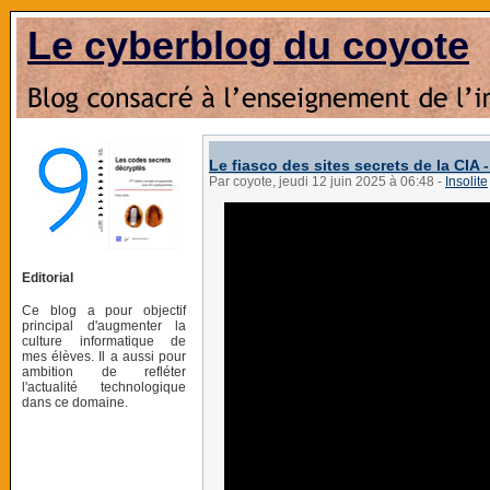
Le cyberblog du coyote
Le fiasco des sites secrets de la CIA 
Par coyote, jeudi 12 juin 2025 à 06:48
-
Insolite
Editorial
Ce blog a pour objectif
principal d'augmenter la
culture informatique de
mes élèves. Il a aussi pour
ambition de refléter
l'actualité technologique
dans ce domaine.