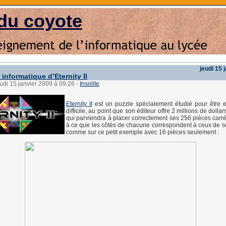
du coyote
jeudi 15 
informatique d’Eternity II
eudi 15 janvier 2009 à 09:26
-
Insolite
Eternity II
est un puzzle spécialement étudié pour être 
difficile, au point que son éditeur offre 2 millions de dolla
qui parviendra à placer correctement ses 256 pièces carr
à ce que les côtés de chacune correspondent à ceux de se
comme sur ce petit exemple avec 16 pièces seulement :