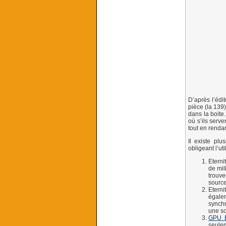
D’après l’édit
pièce (la 139)
dans la boite.
où s’ils serv
tout en renda
Il existe plu
obligeant l’ut
Eterni
de mil
trouve
source
Eterni
égalem
synchr
une so
GPU E
seulem