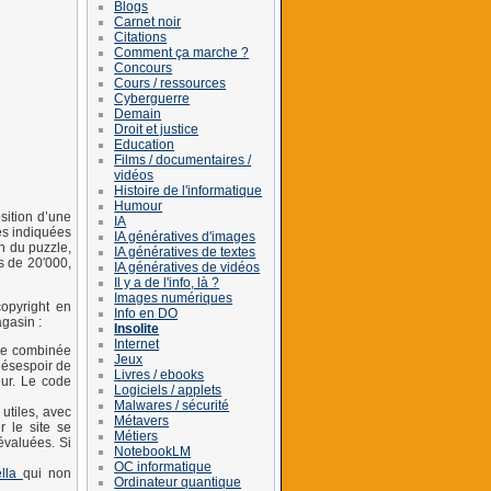
Blogs
Carnet noir
Citations
Comment ça marche ?
Concours
Cours / ressources
Cyberguerre
Demain
Droit et justice
Education
Films / documentaires /
vidéos
Histoire de l'informatique
Humour
osition d’une
IA
ces indiquées
IA génératives d'images
on du puzzle,
IA génératives de textes
s de 20′000,
IA génératives de vidéos
Il y a de l'info, là ?
Images numériques
copyright en
Info en DO
agasin :
Insolite
Internet
ance combinée
Jeux
 désespoir de
Livres / ebooks
eur. Le code
Logiciels / applets
Malwares / sécurité
 utiles, avec
Métavers
r le site se
Métiers
évaluées. Si
NotebookLM
OC informatique
ella
qui non
Ordinateur quantique