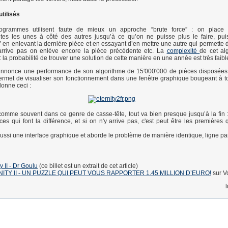
tilisés
ogrammes utilisent faute de mieux un approche “brute force” : on place
tes les unes à côté des autres jusqu’à ce qu’on ne puisse plus le faire, pui
” en enlevant la dernière pièce et en essayant d’en mettre une autre qui permette d
 arrive pas on enlève encore la pièce précédente etc. La
complexité
de cet al
la probabilité de trouver une solution de cette manière en une année est très faibl
 annnonce une performance de son algorithme de 15′000′000 de pièces disposées
rmet de visualiser son fonctionnement dans une fenêtre graphique bougeant à to
onne ceci :
comme souvent dans ce genre de casse-tête, tout va bien presque jusqu’à la fin :
ces qui font la différence, et si on n'y arrive pas, c'est peut être les premières 
 aussi une interface graphique et aborde le problème de manière identique, ligne par
y II - Dr Goulu
(ce billet est un extrait de cet article)
ITY II - UN PUZZLE QUI PEUT VOUS RAPPORTER 1.45 MILLION D’EURO!
sur V