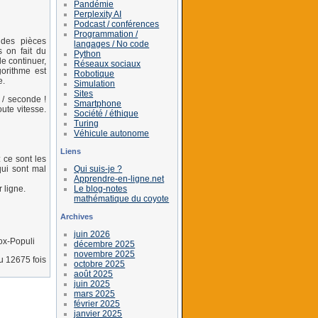
Pandémie
Perplexity AI
Podcast / conférences
Programmation /
 des pièces
langages / No code
s on fait du
Python
e continuer,
Réseaux sociaux
gorithme est
Robotique
e.
Simulation
Sites
 / seconde !
Smartphone
ute vitesse.
Société / éthique
Turing
Véhicule autonome
Liens
 ce sont les
Qui suis-je ?
qui sont mal
Apprendre-en-ligne.net
Le blog-notes
 ligne.
mathématique du coyote
Archives
juin 2026
ox-Populi
décembre 2025
novembre 2025
lu 12675 fois
octobre 2025
août 2025
juin 2025
mars 2025
février 2025
janvier 2025