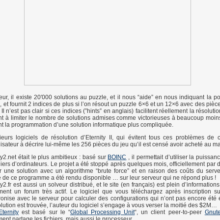
eur, il existe 20′000 solutions au puzzle, et il nous “aide” en nous indiquant la p
, et fournit 2 indices de plus si l’on résout un puzzle 6×6 et un 12×6 avec des piè
 Il n’est pas clair si ces indices (”hints” en anglais) facilitent réellement la résoluti
ent à limiter le nombre de solutions admises comme victorieuses à beaucoup moin
nt la programmation d’une solution informatique plus compliquée.
sieurs logiciels de résolution d’Eternity II, qui évitent tous ces problèmes de 
ilisateur à décrire lui-même les 256 pièces du jeu qu’il est censé avoir acheté au m
ty2.net était le plus ambitieux : basé sur
BOINC
, il permettait d’utiliser la puiss
liers d’ordinateurs. Le projet a été stoppé après quelques mois, officiellement par
r une solution avec un algorithme “brute force” et en raison des coûts du serv
 de ce programme a été rendu disponible … sur leur serveur qui ne répond plus !
ty2.fr est aussi un solveur distribué, et le site (en français) est plein d’informations
ent un forum très actif. Le logiciel que vous téléchargez après inscription su
onise avec le serveur pour calculer des configurations qui n’ont pas encore été 
lution est trouvée, l’auteur du logiciel s’engage à vous verser la moitié des $2M…
ternity
est basé sur le “
Global Processing Unit
“, un client peer-to-peer
Gnut
ent partage les fichiers, mais aussi le processeur.