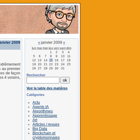
janvier 2009
janvier 2009
«
»
lun
mar
mer
jeu
ven
sam
dim
1
2
3
4
5
6
7
8
9
10
11
12
13
14
15
16
17
18
extrêmement
19
20
21
22
23
24
25
26
27
28
29
30
31
rs au premier
ées de façon
Rechercher
s 4 voisins,
Voir la table des matières
Catégories
Actu
Agents IA
Algorithmes
Apprentissage
Art
Articles / revues
Big Data
Blockchain et
cryptomonnaies