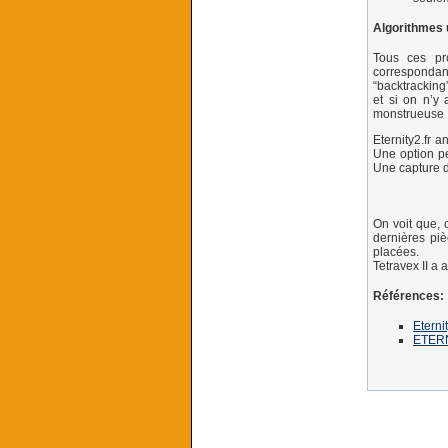
Algorithmes u
Tous ces pr
correspondan
“backtracking
et si on n’y
monstrueuse : 
Eternity2.fr
Une option pe
Une capture d
On voit que, 
dernières piè
placées.
Tetravex II a
Références:
Eternit
ETERN