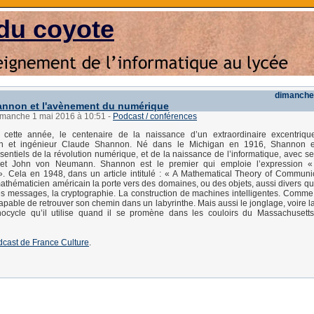
du coyote
dimanche
annon et l'avènement du numérique
dimanche 1 mai 2016 à 10:51
-
Podcast / conférences
 cette année, le centenaire de la naissance d’un extraordinaire excentriqu
en et ingénieur Claude Shannon. Né dans le Michigan en 1916, Shannon e
sentiels de la révolution numérique, et de la naissance de l’informatique, avec ses
 et John von Neumann. Shannon est le premier qui emploie l’expression «
 ». Cela en 1948, dans un article intitulé : « A Mathematical Theory of Communi
mathématicien américain la porte vers des domaines, ou des objets, aussi divers qu
 messages, la cryptographie. La construction de machines intelligentes. Comme 
pable de retrouver son chemin dans un labyrinthe. Mais aussi le jonglage, voire la
ocycle qu’il utilise quand il se promène dans les couloirs du Massachusetts 
dcast de France Culture
.