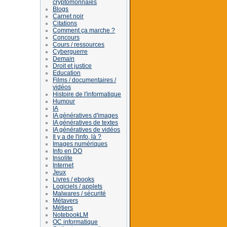
cryptomonnaies
Blogs
Carnet noir
Citations
Comment ça marche ?
Concours
Cours / ressources
Cyberguerre
Demain
Droit et justice
Education
Films / documentaires /
vidéos
Histoire de l'informatique
Humour
IA
IA génératives d'images
IA génératives de textes
IA génératives de vidéos
Il y a de l'info, là ?
Images numériques
Info en DO
Insolite
Internet
Jeux
Livres / ebooks
Logiciels / applets
Malwares / sécurité
Métavers
Métiers
NotebookLM
OC informatique