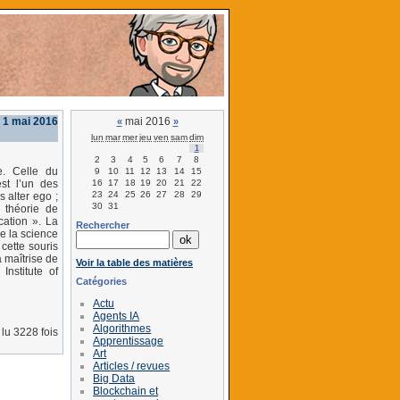
 1 mai 2016
mai 2016
«
»
lun
mar
mer
jeu
ven
sam
dim
1
2
3
4
5
6
7
8
e. Celle du
9
10
11
12
13
14
15
16
17
18
19
20
21
22
st l’un des
23
24
25
26
27
28
29
 alter ego ;
30
31
 théorie de
cation ». La
Rechercher
e la science
cette souris
 maîtrise de
Voir la table des matières
Institute of
Catégories
Actu
Agents IA
Algorithmes
lu 3228 fois
Apprentissage
Art
Articles / revues
Big Data
Blockchain et