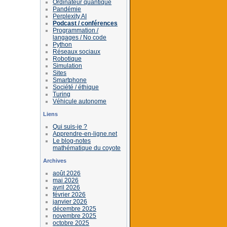
Ordinateur quantique
Pandémie
Perplexity AI
Podcast / conférences
Programmation /
langages / No code
Python
Réseaux sociaux
Robotique
Simulation
Sites
Smartphone
Société / éthique
Turing
Véhicule autonome
Liens
Qui suis-je ?
Apprendre-en-ligne.net
Le blog-notes
mathématique du coyote
Archives
août 2026
mai 2026
avril 2026
février 2026
janvier 2026
décembre 2025
novembre 2025
octobre 2025