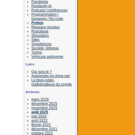
Pandémie
Perplexity AI
Podcast / conférences
Programmation /
langages / No code
Python
Réseaux sociaux
Robotique
Simulation
Sites
Smartphone
Société / éthique
Turing
Véhicule autonome
Liens
Qui suis-je ?
Apprendre-en-ligne.net
Le blog-notes
mathématique du coyote
Archives
mars 2026
décembre 2025
novembre 2025
août 2025
mai 2024
avril 2022
février 2022
décembre 2021
octobre 2021