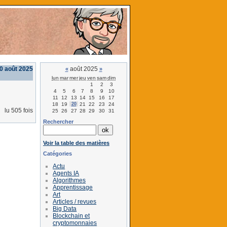
0 août 2025
août 2025
«
»
lun
mar
mer
jeu
ven
sam
dim
1
2
3
4
5
6
7
8
9
10
11
12
13
14
15
16
17
18
19
20
21
22
23
24
lu 505 fois
25
26
27
28
29
30
31
Rechercher
Voir la table des matières
Catégories
Actu
Agents IA
Algorithmes
Apprentissage
Art
Articles / revues
Big Data
Blockchain et
cryptomonnaies