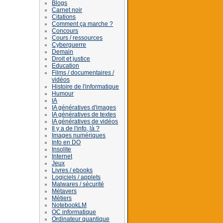
Blogs
Carnet noir
Citations
Comment ça marche ?
Concours
Cours / ressources
Cyberguerre
Demain
Droit et justice
Education
Films / documentaires /
vidéos
Histoire de l'informatique
Humour
IA
IA génératives d'images
IA génératives de textes
IA génératives de vidéos
Il y a de l'info, là ?
Images numériques
Info en DO
Insolite
Internet
Jeux
Livres / ebooks
Logiciels / applets
Malwares / sécurité
Métavers
Métiers
NotebookLM
OC informatique
Ordinateur quantique