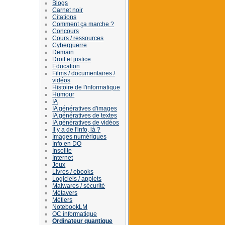
Blogs
Carnet noir
Citations
Comment ça marche ?
Concours
Cours / ressources
Cyberguerre
Demain
Droit et justice
Education
Films / documentaires /
vidéos
Histoire de l'informatique
Humour
IA
IA génératives d'images
IA génératives de textes
IA génératives de vidéos
Il y a de l'info, là ?
Images numériques
Info en DO
Insolite
Internet
Jeux
Livres / ebooks
Logiciels / applets
Malwares / sécurité
Métavers
Métiers
NotebookLM
OC informatique
Ordinateur quantique