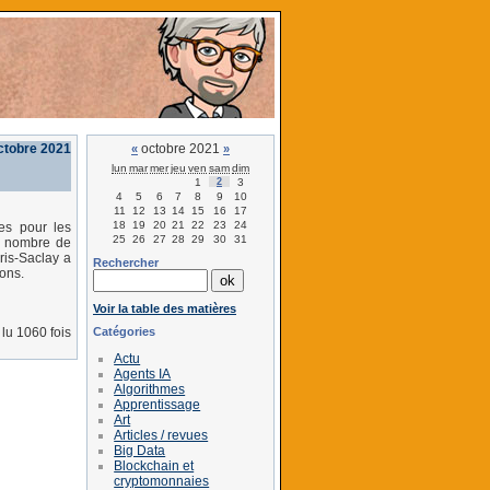
ctobre 2021
octobre 2021
«
»
lun
mar
mer
jeu
ven
sam
dim
1
2
3
4
5
6
7
8
9
10
11
12
13
14
15
16
17
18
19
20
21
22
23
24
ées pour les
25
26
27
28
29
30
31
nd nombre de
ris-Saclay a
Rechercher
ons.
Voir la table des matières
Catégories
lu 1060 fois
Actu
Agents IA
Algorithmes
Apprentissage
Art
Articles / revues
Big Data
Blockchain et
cryptomonnaies