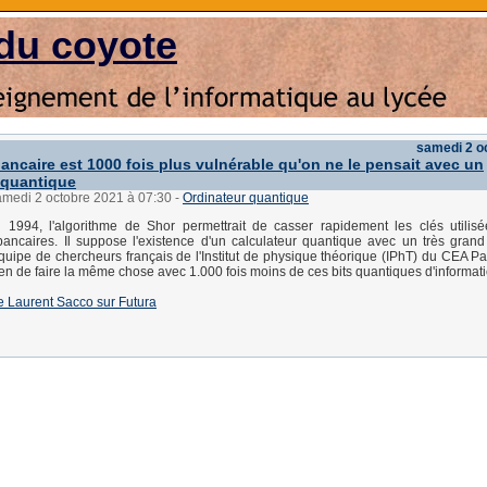
du coyote
samedi 2 o
bancaire est 1000 fois plus vulnérable qu'on ne le pensait avec un
 quantique
amedi 2 octobre 2021 à 07:30
-
Ordinateur quantique
 1994, l'algorithme de Shor permettrait de casser rapidement les clés utilis
bancaires. Il suppose l'existence d'un calculateur quantique avec un très gra
quipe de chercheurs français de l'Institut de physique théorique (IPhT) du CEA Pa
en de faire la même chose avec 1.000 fois moins de ces bits quantiques d'informati
 de Laurent Sacco sur Futura