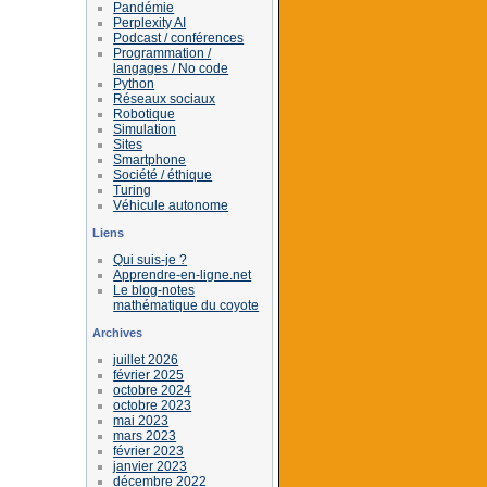
Pandémie
Perplexity AI
Podcast / conférences
Programmation /
langages / No code
Python
Réseaux sociaux
Robotique
Simulation
Sites
Smartphone
Société / éthique
Turing
Véhicule autonome
Liens
Qui suis-je ?
Apprendre-en-ligne.net
Le blog-notes
mathématique du coyote
Archives
juillet 2026
février 2025
octobre 2024
octobre 2023
mai 2023
mars 2023
février 2023
janvier 2023
décembre 2022