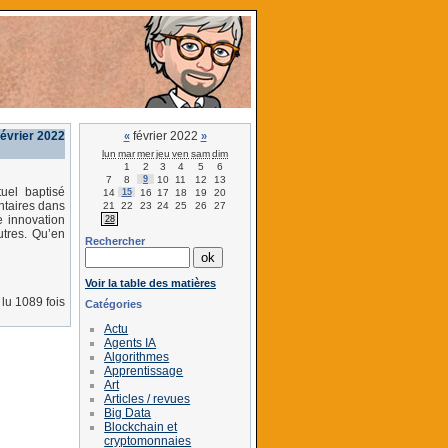
février 2022
février 2022
«
»
lun
mar
mer
jeu
ven
sam
dim
1
2
3
4
5
6
7
8
9
10
11
12
13
uel baptisé
14
15
16
17
18
19
20
ntaires dans
21
22
23
24
25
26
27
e innovation
28
utres. Qu’en
Rechercher
Voir la table des matières
lu 1089 fois
Catégories
Actu
Agents IA
Algorithmes
Apprentissage
Art
Articles / revues
Big Data
Blockchain et
cryptomonnaies