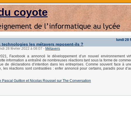
du coyote
lundi 28 
s technologies les métavers reposent-ils ?
undi 28 février 2022 à 08:07
-
Métavers
2021, Facebook a annoncé le développement d’un nouvel environnement virt
tte information a entraîné de nombreuses réactions tant sous la forme de comme
ue de déclarations d’intention dans les entreprises. Comme souvent face à un
, les réactions sont contrastées : enfer annoncé pour certains, paradis pour d’a
e de Pascal Guitton et Nicolas Roussel sur The Conversation