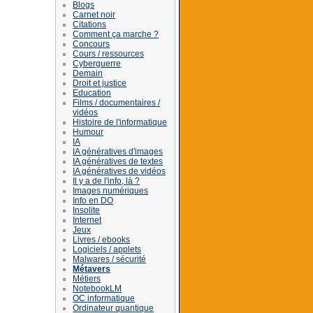
Blogs
Carnet noir
Citations
Comment ça marche ?
Concours
Cours / ressources
Cyberguerre
Demain
Droit et justice
Education
Films / documentaires /
vidéos
Histoire de l'informatique
Humour
IA
IA génératives d'images
IA génératives de textes
IA génératives de vidéos
Il y a de l'info, là ?
Images numériques
Info en DO
Insolite
Internet
Jeux
Livres / ebooks
Logiciels / applets
Malwares / sécurité
Métavers
Métiers
NotebookLM
OC informatique
Ordinateur quantique