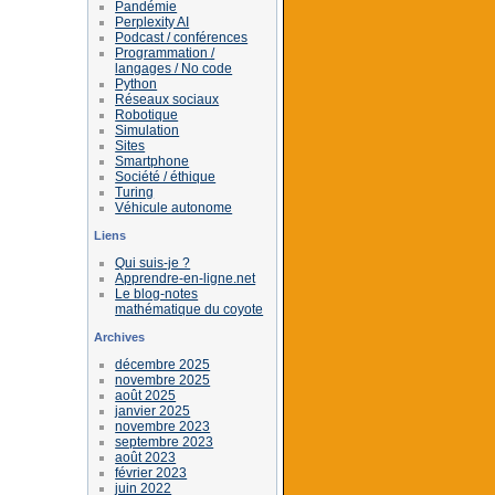
Pandémie
Perplexity AI
Podcast / conférences
Programmation /
langages / No code
Python
Réseaux sociaux
Robotique
Simulation
Sites
Smartphone
Société / éthique
Turing
Véhicule autonome
Liens
Qui suis-je ?
Apprendre-en-ligne.net
Le blog-notes
mathématique du coyote
Archives
décembre 2025
novembre 2025
août 2025
janvier 2025
novembre 2023
septembre 2023
août 2023
février 2023
juin 2022