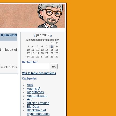
 8 juin 2019
juin 2019
«
»
lun
mar
mer
jeu
ven
sam
dim
1
2
3
4
5
6
7
8
9
ithmique» et
10
11
12
13
14
15
16
17
18
19
20
21
22
23
24
25
26
27
28
29
30
Rechercher
lu 2185 fois
Voir la table des matières
Catégories
Actu
Agents IA
Algorithmes
Apprentissage
Art
Articles / revues
Big Data
Blockchain et
cryptomonnaies