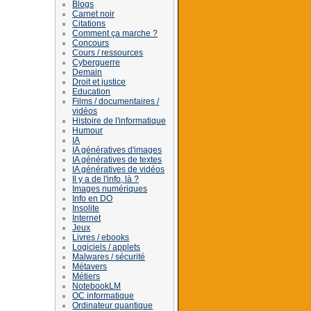
Blogs
Carnet noir
Citations
Comment ça marche ?
Concours
Cours / ressources
Cyberguerre
Demain
Droit et justice
Education
Films / documentaires /
vidéos
Histoire de l'informatique
Humour
IA
IA génératives d'images
IA génératives de textes
IA génératives de vidéos
Il y a de l'info, là ?
Images numériques
Info en DO
Insolite
Internet
Jeux
Livres / ebooks
Logiciels / applets
Malwares / sécurité
Métavers
Métiers
NotebookLM
OC informatique
Ordinateur quantique