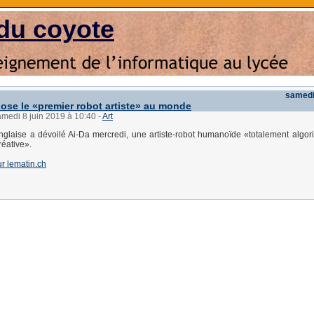
du coyote
samedi
ose le «premier robot artiste» au monde
amedi 8 juin 2019 à 10:40
-
Art
anglaise a dévoilé Ai-Da mercredi, une artiste-robot humanoïde «totalement algor
réative».
sur lematin.ch