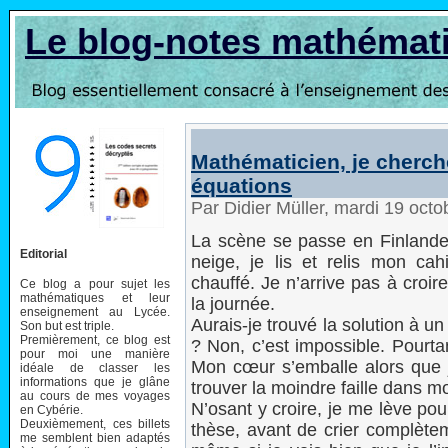
Le blog-notes mathémat
Mathématicien, je cherc
équations
Par Didier Müller, mardi 19 oct
La scène se passe en Finlande, 
Editorial
neige, je lis et relis mon ca
chauffé. Je n’arrive pas à croir
Ce blog a pour sujet les
mathématiques et leur
la journée.
enseignement au Lycée.
Aurais-je trouvé la solution à u
Son but est triple.
Premièrement, ce blog est
? Non, c’est impossible. Pourtant
pour moi une manière
Mon cœur s’emballe alors que 
idéale de classer les
informations que je glâne
trouver la moindre faille dans 
au cours de mes voyages
N’osant y croire, je me lève pou
en Cybérie.
Deuxièmement, ces billets
thèse, avant de crier complète
me semblent bien adaptés